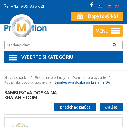
+421 905 835 621
Dopytový kôš
MENU
VYBERTE SI KATEGÓRIU
Hlavná stránka
Reklamné predmety
Domácnosť a bývanie
Kuchynské doplnky, súpravy
Bambusová doska na krájanie Dom
BAMBUSOVÁ DOSKA NA
KRÁJANIE DOM
predchádzajúca
ďalšie