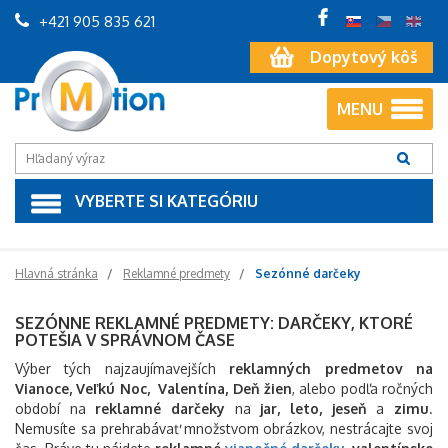
+421 905 835 621
Dopytový kôš
MENU
VYBERTE SI KATEGÓRIU
Hlavná stránka
Reklamné predmety
Sezónné darčeky
SEZÓNNE REKLAMNÉ PREDMETY: DARČEKY, KTORÉ
POTEŠIA V SPRÁVNOM ČASE
Výber tých najzaujímavejších
reklamných predmetov na
Vianoce, Veľkú Noc, Valentína, Deň žien
, alebo podľa ročných
období na
reklamné darčeky
na
jar, leto,
jeseň
a
zimu
.
Nemusíte sa prehrabávať množstvom obrázkov, nestrácajte svoj