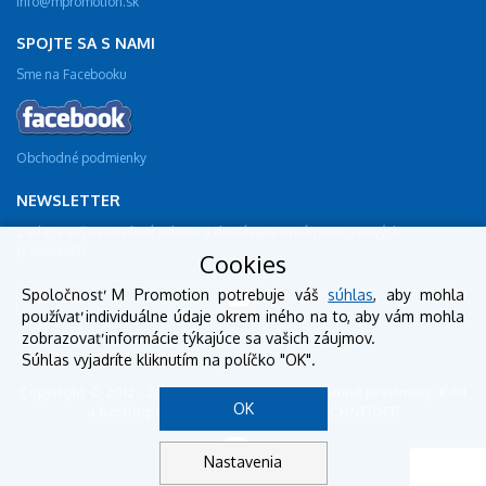
info@mpromotion.sk
SPOJTE SA S NAMI
Sme na Facebooku
Obchodné podmienky
NEWSLETTER
Zadajte vašu e-mailovú adresu a dostávajte oznámenie o nových
produktoch.
Cookies
Spoločnosť M Promotion potrebuje váš
súhlas
, aby mohla
používať individuálne údaje okrem iného na to, aby vám mohla
zobrazovať informácie týkajúce sa vašich záujmov.
Súhlas vyjadríte kliknutím na políčko "OK".
Copyright © 2012 - 2018 mpromotion.sk - reklamné predmety, Kód
OK
a hosting: BestSite, Design: StudioSCHNEIDER
Nastavenia