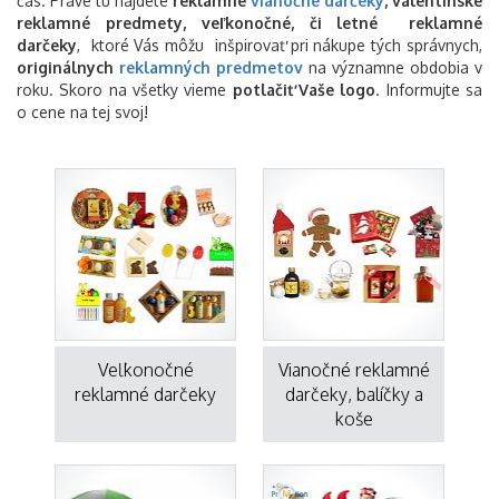
čas. Práve tu nájdete
reklamné
vianočné darčeky
, valentínske
reklamné predmety, veľkonočné, či letné reklamné
darčeky
, ktoré Vás môžu inšpirovať pri nákupe tých správnych,
originálnych
reklamných predmetov
na významne obdobia v
roku. Skoro na všetky vieme
potlačiť
Vaše logo
. Informujte sa
o cene na tej svoj!
Veľkonočné
Vianočné reklamné
reklamné darčeky
darčeky, balíčky a
koše