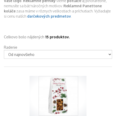
Vaše logo
.
Reklamné perníky
vieme
potlačiť
aj plnofarebne,
nemusíte sa báť náročných motívov.
Reklamné Panettone
koláče
zasa máme v rôznych veľkostiach a príchutiach. Vyžiadajte
si cenu naších
darčekových predmetov
.
Celkovo bolo nájdených
15 produktov.
Radenie