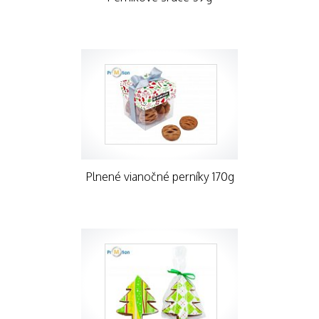
Plnené vianočné perníky 170g