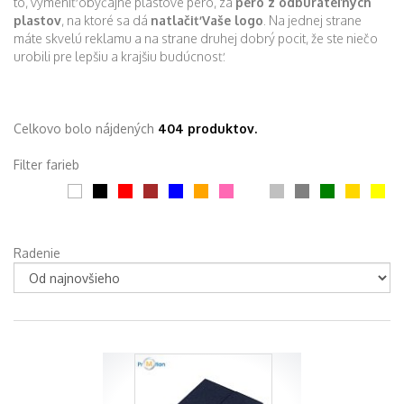
to, vymeniť obyčajné plastové pero, za
pero z odbúrateľných
plastov
, na ktoré sa dá
natlačiť Vaše logo
. Na jednej strane
máte skvelú reklamu a na strane druhej dobrý pocit, že ste niečo
urobili pre lepšiu a krajšiu budúcnosť.
Celkovo bolo nájdených
404 produktov.
Filter farieb
Radenie