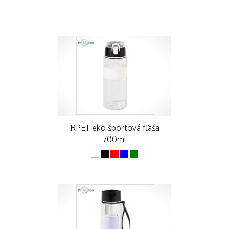
RPET eko športová fľaša
700ml