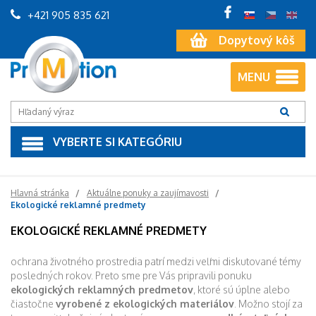
+421 905 835 621
Dopytový kôš
MENU
VYBERTE SI KATEGÓRIU
Hlavná stránka
Aktuálne ponuky a zaujímavosti
Ekologické reklamné predmety
EKOLOGICKÉ REKLAMNÉ PREDMETY
ochrana životného prostredia patrí medzi veľmi diskutované témy
posledných rokov. Preto sme pre Vás pripravili ponuku
ekologických reklamných predmetov
, ktoré sú úplne alebo
čiastočne
vyrobené z ekologických materiálov
. Možno stojí za