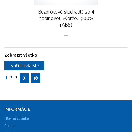
Bezdrôtové slúchadlá so 4
hodinovou výdržou (100%
rABS)
Zobrazit všetko
Načítať ďalšie
1
2
3
INFORMÁCIE
Hlavná stránka
Ponuka