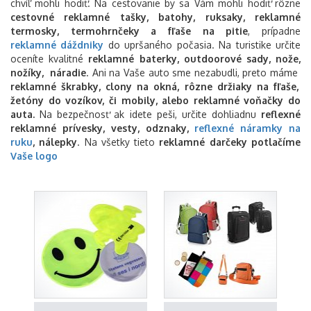
chvíľ mohli hodiť. Na cestovanie by sa Vám mohli hodiť rôzne
cestovné reklamné tašky, batohy, ruksaky, reklamné
termosky, termohrnčeky a fľaše na pitie
, prípadne
reklamné
dáždniky
do upršaného počasia. Na turistike určite
oceníte kvalitné
reklamné
baterky, outdoorové sady, nože,
nožíky, náradie
. Ani na Vaše auto sme nezabudli, preto máme
reklamné
škrabky, clony na okná, rôzne držiaky na fľaše,
žetóny do vozíkov, či mobily, alebo reklamné voňačky do
auta.
Na bezpečnosť ak idete peši, určite dohliadnu
reflexné
reklamné prívesky, vesty, odznaky,
reflexné náramky na
ruku
, nálepky
. Na všetky tieto
reklamné darčeky potlačíme
Vaše logo