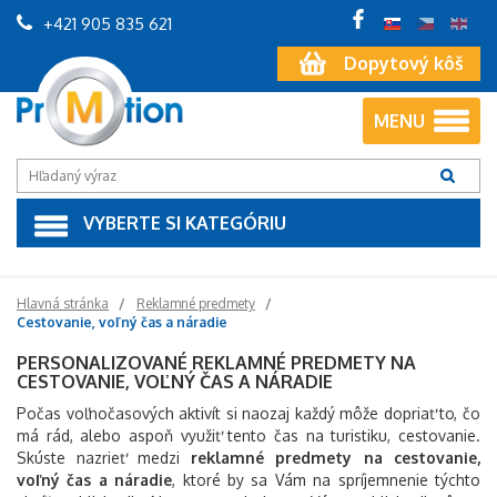
+421 905 835 621
Dopytový kôš
MENU
VYBERTE SI KATEGÓRIU
Hlavná stránka
Reklamné predmety
Cestovanie, voľný čas a náradie
PERSONALIZOVANÉ REKLAMNÉ PREDMETY NA
CESTOVANIE, VOĽNÝ ČAS A NÁRADIE
Počas voľnočasových aktivít si naozaj každý môže dopriať to, čo
má rád, alebo aspoň využiť tento čas na turistiku, cestovanie.
Skúste nazrieť medzi
reklamné predmety na cestovanie,
voľný čas a náradie
, ktoré by sa Vám na spríjemnenie týchto