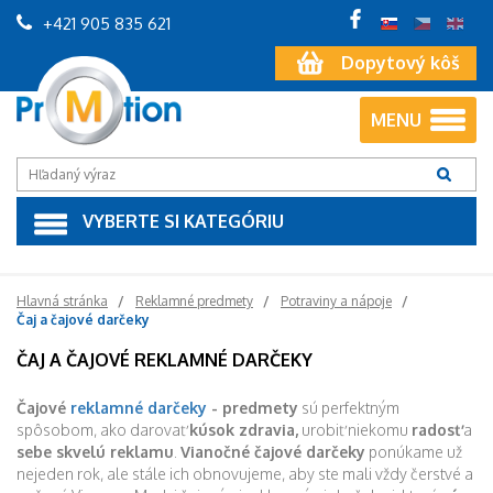
+421 905 835 621
Dopytový kôš
MENU
VYBERTE SI KATEGÓRIU
Hlavná stránka
Reklamné predmety
Potraviny a nápoje
Čaj a čajové darčeky
ČAJ A ČAJOVÉ REKLAMNÉ DARČEKY
Čajové
reklamné darčeky
- predmety
sú perfektným
spôsobom, ako darovať
kúsok zdravia,
urobiť niekomu
radosť
a
sebe skvelú reklamu
.
Vianočné čajové darčeky
ponúkame už
nejeden rok, ale stále ich obnovujeme, aby ste mali vždy čerstvé a