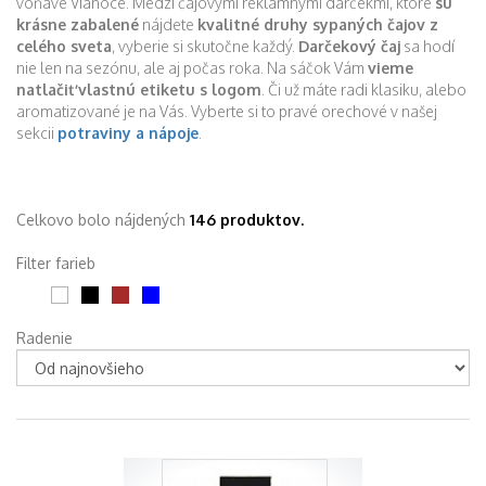
voňavé Vianoce. Medzi čajovými reklamnými darčekmi, ktoré
sú
krásne zabalené
nájdete
kvalitné druhy sypaných čajov z
celého sveta
, vyberie si skutočne každý.
Darčekový čaj
sa hodí
nie len na sezónu, ale aj počas roka. Na sáčok Vám
vieme
natlačiť vlastnú etiketu s logom
. Či už máte radi klasiku, alebo
aromatizované je na Vás. Vyberte si to pravé orechové v našej
sekcii
potraviny a nápoje
.
Celkovo bolo nájdených
146 produktov.
Filter farieb
Radenie