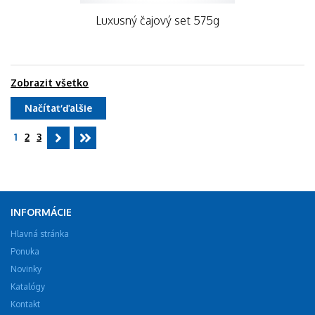
Luxusný čajový set 575g
Zobrazit všetko
Načítať ďalšie
1
2
3
INFORMÁCIE
Hlavná stránka
Ponuka
Novinky
Katalógy
Kontakt