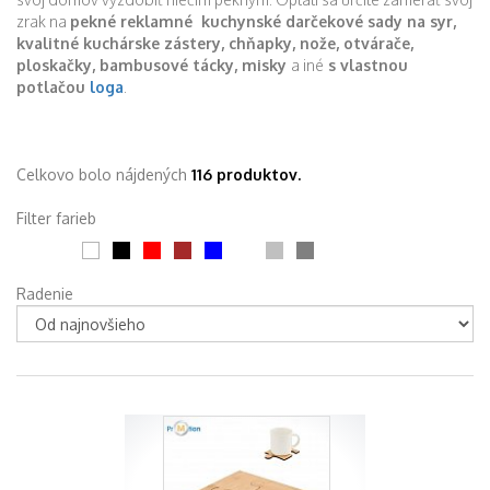
zrak na
pekné reklamné kuchynské darčekové sady na syr,
kvalitné kuchárske zástery, chňapky, nože, otvárače,
ploskačky, bambusové tácky, misky
a iné
s vlastnou
potlačou
loga
.
Celkovo bolo nájdených
116 produktov.
Filter farieb
Radenie