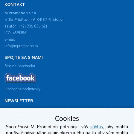
KONTAKT
M Promotion s.r.o.
Sídlo: Pribišova 39, 841 05 Bratislava
Telefón: +421 905 835 621
IČO: 45913561
E-mail:
info@mpromotion.sk
SPOJTE SA S NAMI
Sme na Facebooku
Obchodné podmienky
NEWSLETTER
Zadajte vašu e-mailovú adresu a dostávajte oznámenie o nových
produktoch.
Cookies
Spoločnosť M Promotion potrebuje váš
súhlas
, aby mohla
používať individuálne údaje okrem iného na to, aby vám mohla