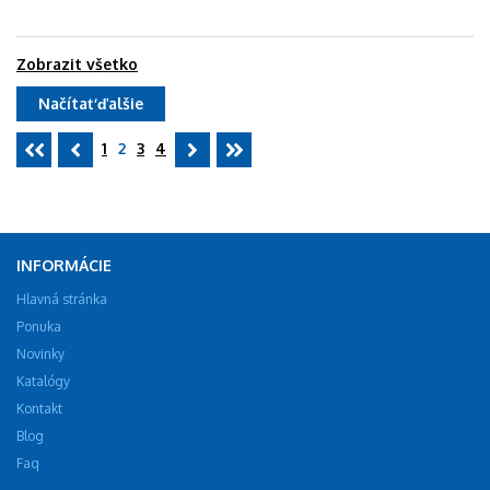
Zobrazit všetko
Načítať ďalšie
1
2
3
4
INFORMÁCIE
Hlavná stránka
Ponuka
Novinky
Katalógy
Kontakt
Blog
Faq