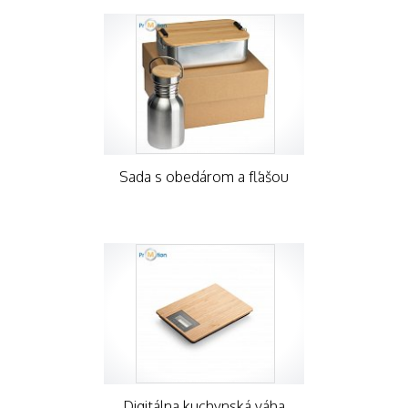
Sada s obedárom a fľašou
Digitálna kuchynská váha