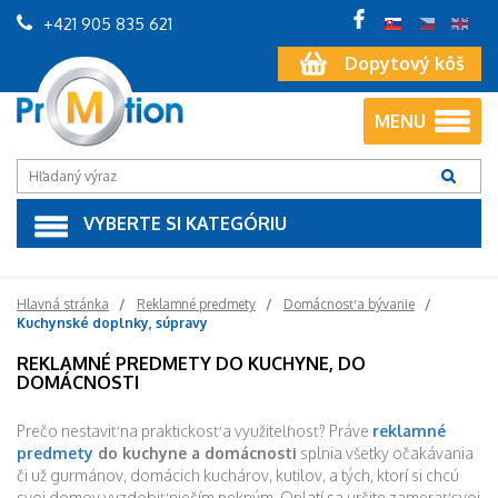
+421 905 835 621
Dopytový kôš
MENU
VYBERTE SI KATEGÓRIU
Hlavná stránka
Reklamné predmety
Domácnosť a bývanie
Kuchynské doplnky, súpravy
REKLAMNÉ PREDMETY DO KUCHYNE, DO
DOMÁCNOSTI
Prečo nestaviť na praktickosť a využiteľnosť? Práve
reklamné
predmety
do kuchyne a domácnosti
splnia všetky očakávania
či už gurmánov, domácich kuchárov, kutilov, a tých, ktorí si chcú
svoj domov vyzdobiť niečím pekným. Oplatí sa určite zamerať svoj