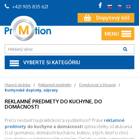
+421 905 835 621
Dopytový kôš
MENU
VYBERTE SI KATEGÓRIU
Hlavná stránka
Reklamné predmety
Domácnosť a bývanie
Kuchynské doplnky, súpravy
REKLAMNÉ PREDMETY DO KUCHYNE, DO
DOMÁCNOSTI
Prečo nestaviť na praktickosť a využiteľnosť? Práve
reklamné
predmety
do kuchyne a domácnosti
splnia všetky očakávania
či už gurmánov, domácich kuchárov, kutilov, a tých, ktorí si chcú
svoj domov vyzdobiť niečím pekným. Oplatí sa určite zamerať svoj