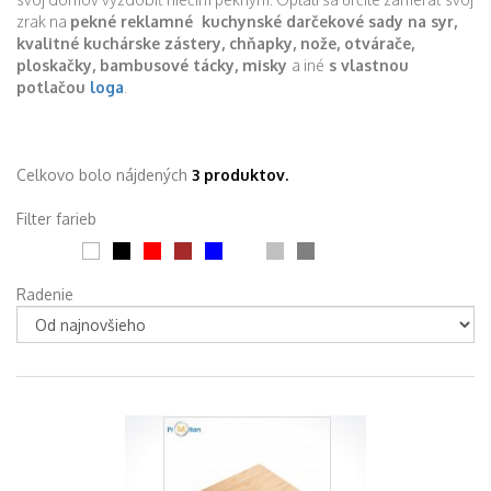
zrak na
pekné reklamné kuchynské darčekové sady na syr,
kvalitné kuchárske zástery, chňapky, nože, otvárače,
ploskačky, bambusové tácky, misky
a iné
s vlastnou
potlačou
loga
.
Celkovo bolo nájdených
3 produktov.
Filter farieb
Radenie