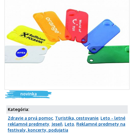
novinka
Kategória:
Zdravie a prvá pomoc
,
Turistika, cestovanie
,
Leto - letné
reklamné predmety
,
Jeseň
,
Leto
,
Reklamné predmety na
festivaly, koncerty, podujatia