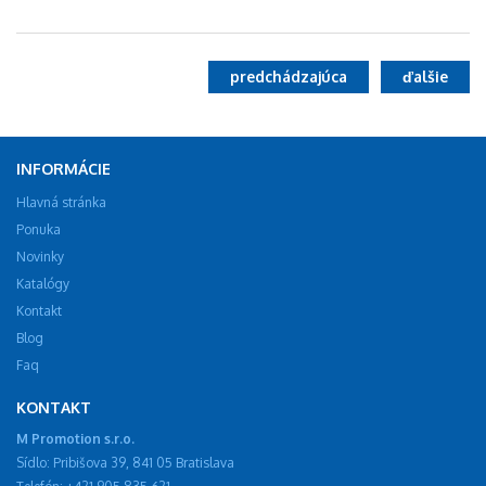
predchádzajúca
ďalšie
INFORMÁCIE
Hlavná stránka
Ponuka
Novinky
Katalógy
Kontakt
Blog
Faq
KONTAKT
M Promotion s.r.o.
Sídlo: Pribišova 39, 841 05 Bratislava