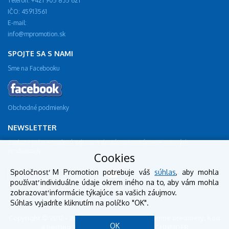
Telefón: +421 905 835 621
IČO: 45913561
E-mail:
info@mpromotion.sk
SPOJTE SA S NAMI
Sme na Facebooku
Obchodné podmienky
NEWSLETTER
Zadajte vašu e-mailovú adresu a dostávajte oznámenie o nových
produktoch.
Cookies
Spoločnosť M Promotion potrebuje váš
súhlas
, aby mohla
používať individuálne údaje okrem iného na to, aby vám mohla
zobrazovať informácie týkajúce sa vašich záujmov.
Súhlas vyjadríte kliknutím na políčko "OK".
Copyright © 2012 - 2018 mpromotion.sk - reklamné predmety, Kód
OK
a hosting: BestSite, Design: StudioSCHNEIDER