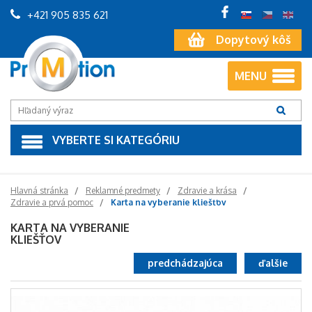
+421 905 835 621
Dopytový kôš
MENU
VYBERTE SI KATEGÓRIU
Hlavná stránka
Reklamné predmety
Zdravie a krása
Zdravie a prvá pomoc
Karta na vyberanie kliešťov
KARTA NA VYBERANIE
KLIEŠŤOV
predchádzajúca
ďalšie