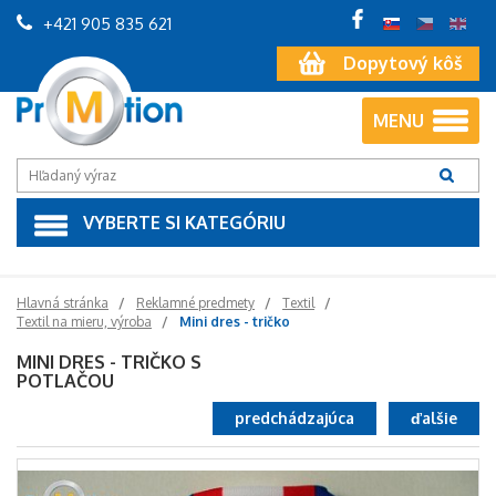
+421 905 835 621
Dopytový kôš
MENU
VYBERTE SI KATEGÓRIU
Hlavná stránka
Reklamné predmety
Textil
Textil na mieru, výroba
Mini dres - tričko
MINI DRES - TRIČKO S
POTLAČOU
predchádzajúca
ďalšie