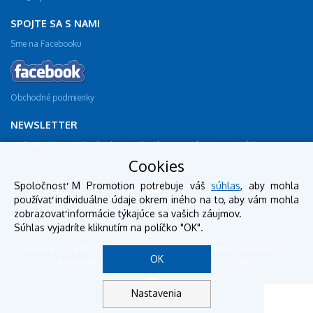
SPOJTE SA S NAMI
Sme na Facebooku
Obchodné podmienky
NEWSLETTER
Zadajte vašu e-mailovú adresu a dostávajte oznámenie o nových
produktoch.
Cookies
Spoločnosť M Promotion potrebuje váš
súhlas
, aby mohla
používať individuálne údaje okrem iného na to, aby vám mohla
zobrazovať informácie týkajúce sa vašich záujmov.
Súhlas vyjadríte kliknutím na políčko "OK".
Copyright © 2012 - 2018 mpromotion.sk - reklamné predmety, Kód
OK
a hosting: BestSite, Design: StudioSCHNEIDER
Nastavenia