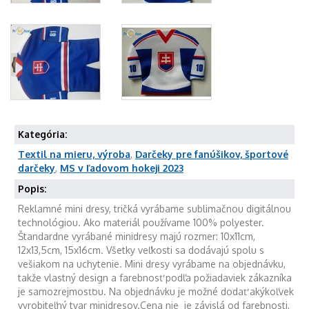
Kategória:
Textil na mieru, výroba
,
Darčeky pre fanúšikov, športové
darčeky
,
MS v ľadovom hokeji 2023
Popis:
Reklamné mini dresy, tričká vyrábame sublimačnou digitálnou
technológiou. Ako materiál používame 100% polyester.
Štandardne vyrábané minidresy majú rozmer: 10x11cm,
12x13,5cm, 15x16cm. Všetky veľkosti sa dodávajú spolu s
vešiakom na uchytenie. Mini dresy vyrábame na objednávku,
takže vlastný design a farebnosť podľa požiadaviek zákazníka
je samozrejmosťou. Na objednávku je možné dodať akýkoľvek
vyrobiteľný tvar minidresov.Cena nie je závislá od farebnosti,