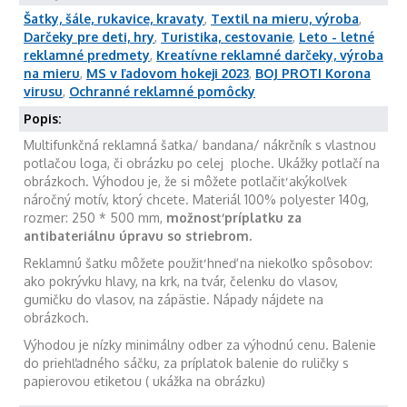
Šatky, šále, rukavice, kravaty
,
Textil na mieru, výroba
,
Darčeky pre deti, hry
,
Turistika, cestovanie
,
Leto - letné
reklamné predmety
,
Kreatívne reklamné darčeky, výroba
na mieru
,
MS v ľadovom hokeji 2023
,
BOJ PROTI Korona
virusu
,
Ochranné reklamné pomôcky
Popis:
Multifunkčná reklamná šatka/ bandana/ nákrčník s vlastnou
potlačou loga, či obrázku po celej ploche. Ukážky potlačí na
obrázkoch. Výhodou je, že si môžete potlačiť akýkoľvek
náročný motív, ktorý chcete. Materiál 100% polyester 140g,
rozmer: 250 * 500 mm,
možnosť príplatku za
antibateriálnu úpravu so striebrom.
Reklamnú šatku môžete použiť hneď na niekoľko spôsobov:
ako pokrývku hlavy, na krk, na tvár, čelenku do vlasov,
gumičku do vlasov, na zápästie. Nápady nájdete na
obrázkoch.
Výhodou je nízky minimálny odber za výhodnú cenu. Balenie
do priehľadného sáčku, za príplatok balenie do ruličky s
papierovou etiketou ( ukážka na obrázku)