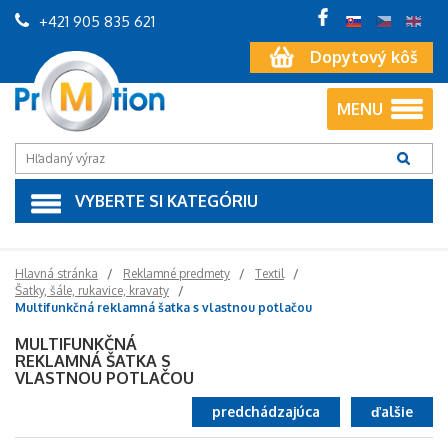
+421 905 835 621
Dopytový kôš
MENU
VYBERTE SI KATEGÓRIU
Hlavná stránka
Reklamné predmety
Textil
Šatky, šále, rukavice, kravaty
Multifunkčná reklamná šatka s vlastnou potlačou
MULTIFUNKČNÁ
REKLAMNÁ ŠATKA S
VLASTNOU POTLAČOU
predchádzajúca
ďalšie