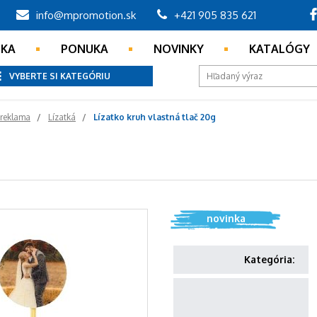
info@mpromotion.sk
+421 905 835 621
NKA
PONUKA
NOVINKY
KATALÓGY
VYBERTE SI KATEGÓRIU
 reklama
Lízatká
Lízatko kruh vlastná tlač 20g
novinka
Kategória: