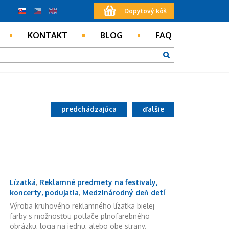
Dopytový kôš
KONTAKT
BLOG
FAQ
predchádzajúca
ďalšie
Lízatká
,
Reklamné predmety na festivaly,
koncerty, podujatia
,
Medzinárodný deň detí
Výroba kruhového reklamného lízatka bielej
farby s možnosťou potlače plnofarebného
obrázku, loga na jednu, alebo obe strany.