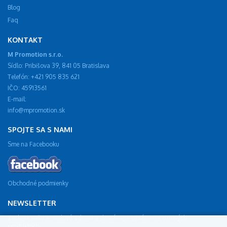
Blog
Faq
KONTAKT
M Promotion s.r.o.
Sídlo: Pribišova 39, 841 05 Bratislava
Telefón: +421 905 835 621
IČO: 45913561
E-mail:
info@mpromotion.sk
SPOJTE SA S NAMI
Sme na Facebooku
Obchodné podmienky
NEWSLETTER
Zadajte vašu e-mailovú adresu a dostávajte oznámenie o nových
produktoch.