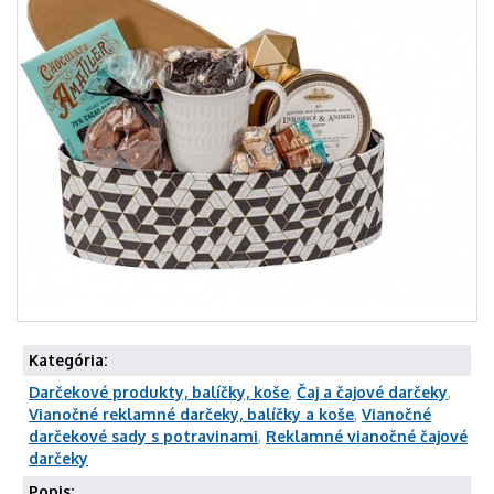
Kategória:
Darčekové produkty, balíčky, koše
,
Čaj a čajové darčeky
,
Vianočné reklamné darčeky, balíčky a koše
,
Vianočné
darčekové sady s potravinami
,
Reklamné vianočné čajové
darčeky
Popis: