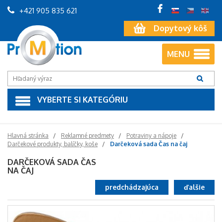
+421 905 835 621
Dopytový kôš
MENU
VYBERTE SI KATEGÓRIU
Hlavná stránka
Reklamné predmety
Potraviny a nápoje
Darčekové produkty, balíčky, koše
Darčeková sada Čas na čaj
DARČEKOVÁ SADA ČAS
NA ČAJ
predchádzajúca
ďalšie