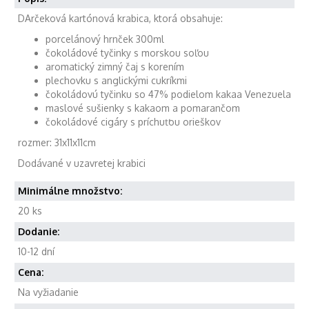
DArčeková kartónová krabica, ktorá obsahuje:
porcelánový hrnček 300ml
čokoládové tyčinky s morskou soľou
aromatický zimný čaj s korením
plechovku s anglickými cukríkmi
čokoládovú tyčinku so 47% podielom kakaa Venezuela
maslové sušienky s kakaom a pomarančom
čokoládové cigáry s príchuťou orieškov
rozmer: 31x11x11cm
Dodávané v uzavretej krabici
Minimálne množstvo:
20 ks
Dodanie:
10-12 dní
Cena:
Na vyžiadanie