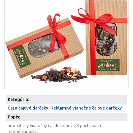
Kategória:
Čaj a čajové darčeky
,
Reklamné vianočné čajové darčeky
Popis:
aromatický vianočný čaj dostupný v 3 príchutiach
možné varianty: