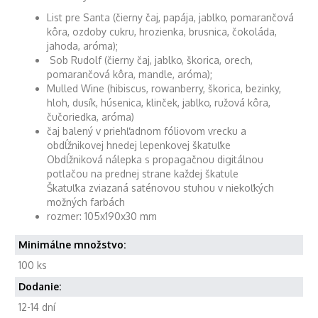
List pre Santa (čierny čaj, papája, jablko, pomarančová
kôra, ozdoby cukru, hrozienka, brusnica, čokoláda,
jahoda, aróma);
Sob Rudolf (čierny čaj, jablko, škorica, orech,
pomarančová kôra, mandle, aróma);
Mulled Wine (hibiscus, rowanberry, škorica, bezinky,
hloh, dusík, húsenica, klinček, jablko, ružová kôra,
čučoriedka, aróma)
čaj balený v priehľadnom fóliovom vrecku a
obdĺžnikovej hnedej lepenkovej škatuľke
Obdĺžniková nálepka s propagačnou digitálnou
potlačou na prednej strane každej škatule
Škatuľka zviazaná saténovou stuhou v niekoľkých
možných farbách
rozmer: 105x190x30 mm
Minimálne množstvo:
100 ks
Dodanie:
12-14 dní