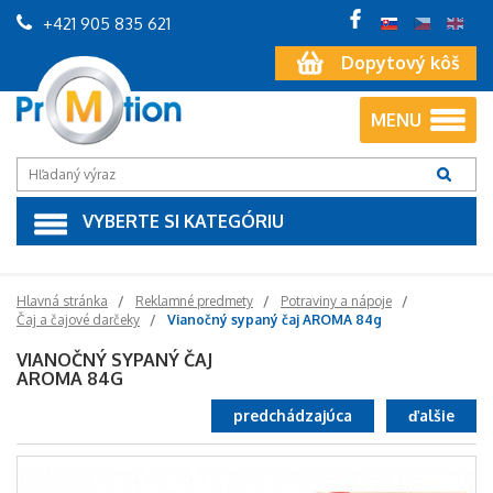
+421 905 835 621
Dopytový kôš
MENU
VYBERTE SI KATEGÓRIU
Hlavná stránka
Reklamné predmety
Potraviny a nápoje
Čaj a čajové darčeky
Vianočný sypaný čaj AROMA 84g
VIANOČNÝ SYPANÝ ČAJ
AROMA 84G
predchádzajúca
ďalšie