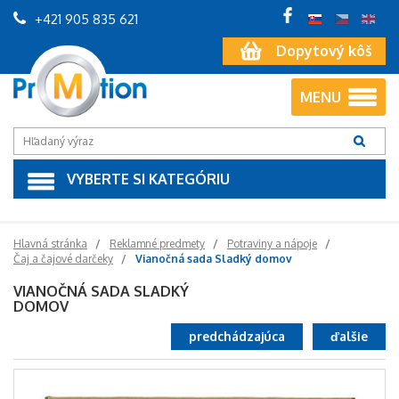
+421 905 835 621
Dopytový kôš
MENU
VYBERTE SI KATEGÓRIU
Hlavná stránka
Reklamné predmety
Potraviny a nápoje
Čaj a čajové darčeky
Vianočná sada Sladký domov
VIANOČNÁ SADA SLADKÝ
DOMOV
predchádzajúca
ďalšie