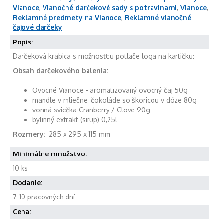
Vianoce
,
Vianočné darčekové sady s potravinami
,
Vianoce
,
Reklamné predmety na Vianoce
,
Reklamné vianočné
čajové darčeky
Popis:
Darčeková krabica s možnosťou potlače loga na kartičku:
Obsah darčekového balenia:
Ovocné Vianoce - aromatizovaný ovocný čaj 50g
mandle v mliečnej čokoláde so škoricou v dóze 80g
vonná sviečka Cranberry / Clove 90g
bylinný extrakt (sirup) 0,25l
Rozmery:
285 x 295 x 115 mm
Minimálne množstvo:
10 ks
Dodanie:
7-10 pracovných dní
Cena: