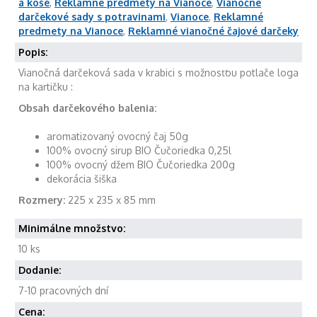
a koše
,
Reklamné predmety na Vianoce
,
Vianočné
darčekové sady s potravinami
,
Vianoce
,
Reklamné
predmety na Vianoce
,
Reklamné vianočné čajové darčeky
Popis:
Vianočná darčeková sada v krabici s možnosťou potlače loga
na kartičku :
Obsah darčekového balenia:
aromatizovaný ovocný čaj 50g
100% ovocný sirup BIO Čučoriedka 0,25l
100% ovocný džem BIO Čučoriedka 200g
dekorácia šiška
Rozmery:
225 x 235 x 85 mm
Minimálne množstvo:
10 ks
Dodanie:
7-10 pracovných dní
Cena: