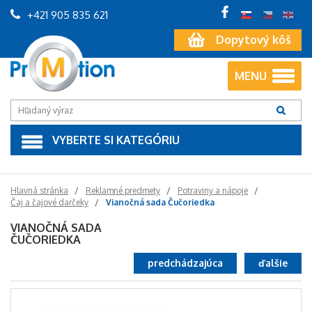
+421 905 835 621
Dopytový kôš
MENU
VYBERTE SI KATEGÓRIU
Hlavná stránka
Reklamné predmety
Potraviny a nápoje
Čaj a čajové darčeky
Vianočná sada Čučoriedka
VIANOČNÁ SADA
ČUČORIEDKA
predchádzajúca
ďalšie