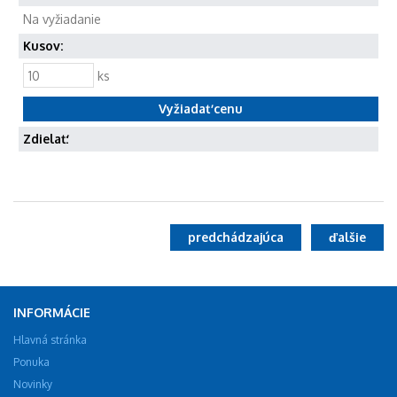
Na vyžiadanie
Kusov:
ks
Zdielať:
predchádzajúca
ďalšie
INFORMÁCIE
Hlavná stránka
Ponuka
Novinky