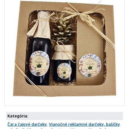
Kategória:
Čaj a čajové darčeky
,
Vianočné reklamné darčeky, balíčky