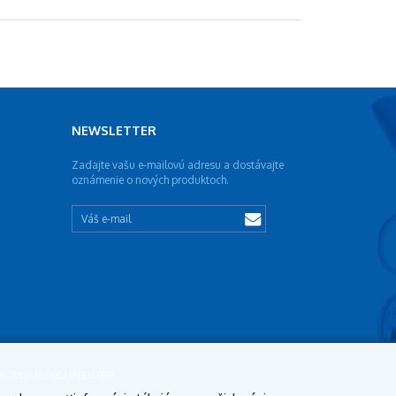
NEWSLETTER
Zadajte vašu e-mailovú adresu a dostávajte
oznámenie o nových produktoch.
ign: StudioSCHNEIDER