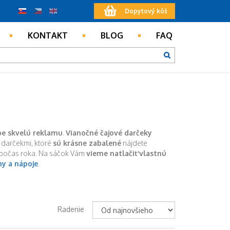
Dopytový kôš
KONTAKT
BLOG
FAQ
be skvelú reklamu
.
Vianočné čajové darčeky
 darčekmi, ktoré
sú krásne zabalené
nájdete
j počas roka. Na sáčok Vám
vieme natlačiť vlastnú
ny a nápoje
.
Radenie