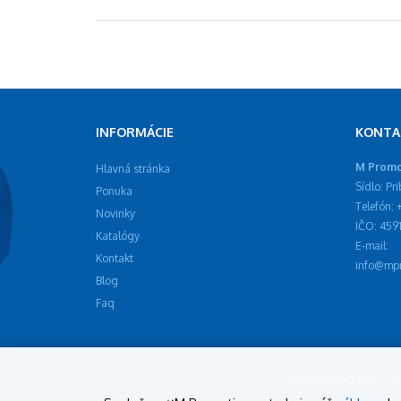
INFORMÁCIE
KONTA
M Promot
Hlavná stránka
Sídlo: Pr
Ponuka
Telefón:
Novinky
IČO: 459
Katalógy
E-mail:
Kontakt
info@mpr
Blog
Faq
Copyright © 2012 - 