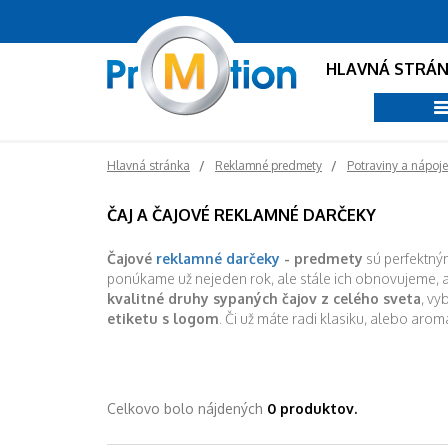
HLAVNÁ STRÁ
Hlavná stránka
Reklamné predmety
Potraviny a nápoje
ČAJ A ČAJOVÉ REKLAMNÉ DARČEKY
Čajové
reklamné darčeky
- predmety
sú perfektn
ponúkame už nejeden rok, ale stále ich obnovujeme, 
kvalitné druhy sypaných čajov z celého sveta
, vy
etiketu s logom
. Či už máte radi klasiku, alebo arom
Celkovo bolo nájdených
0 produktov.