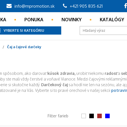
info@mpromotion.sk
+421 905 835 621
NKA
PONUKA
NOVINKY
KATALÓGY
VYBERTE SI KATEGÓRIU
Čaj a čajové darčeky
ým spôsobom, ako darovať
kúsok zdravia,
urobiť niekomu
radosť
a
se
aby ste mali vždy čerstvé a voňavé Vianoce. Medzi čajovými reklamnými
berie si skutočne každý.
Darčekový čaj
sa hodí nie len na sezónu, ale a
atizované je na Vás. Vyberte si to pravé orechové v našej sekcii
potravi
Filter farieb