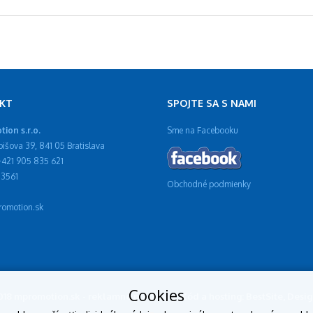
KT
SPOJTE SA S NAMI
ion s.r.o.
Sme na Facebooku
ibišova 39, 841 05 Bratislava
 +421 905 835 621
13561
Obchodné podmienky
omotion.sk
Cookies
2018 mpromotion.sk - reklamné predmety, Kód a hosting: BestSite, Des