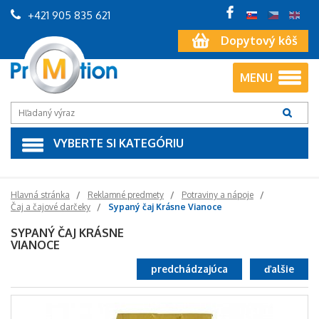
+421 905 835 621
Dopytový kôš
MENU
VYBERTE SI KATEGÓRIU
Hlavná stránka
Reklamné predmety
Potraviny a nápoje
Čaj a čajové darčeky
Sypaný čaj Krásne Vianoce
SYPANÝ ČAJ KRÁSNE
VIANOCE
predchádzajúca
ďalšie