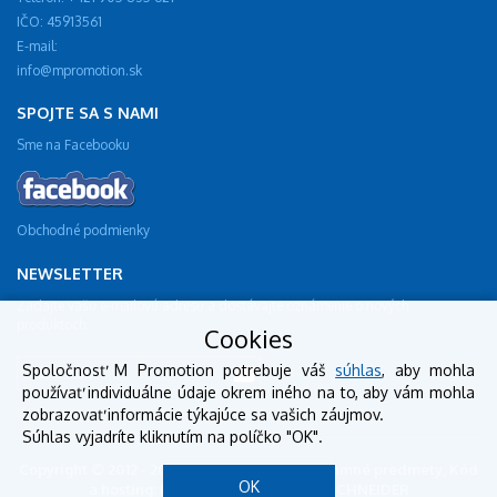
IČO: 45913561
E-mail:
info@mpromotion.sk
SPOJTE SA S NAMI
Sme na Facebooku
Obchodné podmienky
NEWSLETTER
Zadajte vašu e-mailovú adresu a dostávajte oznámenie o nových
produktoch.
Cookies
Spoločnosť M Promotion potrebuje váš
súhlas
, aby mohla
používať individuálne údaje okrem iného na to, aby vám mohla
zobrazovať informácie týkajúce sa vašich záujmov.
Súhlas vyjadríte kliknutím na políčko "OK".
Copyright © 2012 - 2018 mpromotion.sk - reklamné predmety, Kód
OK
a hosting: BestSite, Design: StudioSCHNEIDER