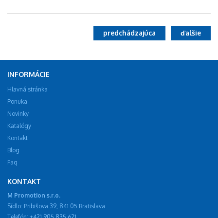
predchádzajúca
ďalšie
INFORMÁCIE
Hlavná stránka
Ponuka
Novinky
Katalógy
Kontakt
Blog
Faq
KONTAKT
M Promotion s.r.o.
Sídlo: Pribišova 39, 841 05 Bratislava
Telefón: +421 905 835 621