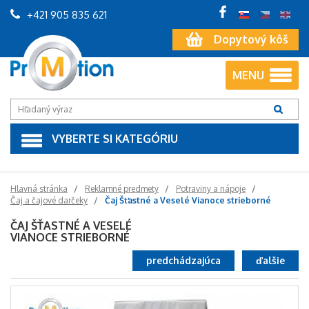
+421 905 835 621
Dopytový kôš
MENU
VYBERTE SI KATEGÓRIU
Hlavná stránka
Reklamné predmety
Potraviny a nápoje
Čaj a čajové darčeky
Čaj Šťastné a Veselé Vianoce strieborné
ČAJ ŠŤASTNÉ A VESELÉ
VIANOCE STRIEBORNÉ
predchádzajúca
ďalšie