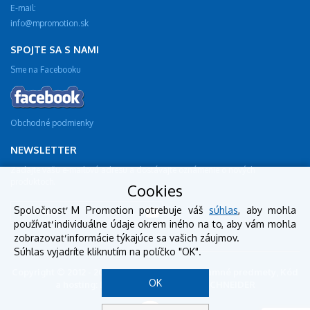
E-mail:
info@mpromotion.sk
SPOJTE SA S NAMI
Sme na Facebooku
Obchodné podmienky
NEWSLETTER
Zadajte vašu e-mailovú adresu a dostávajte oznámenie o nových
produktoch.
Cookies
Spoločnosť M Promotion potrebuje váš
súhlas
, aby mohla
používať individuálne údaje okrem iného na to, aby vám mohla
zobrazovať informácie týkajúce sa vašich záujmov.
Súhlas vyjadríte kliknutím na políčko "OK".
Copyright © 2012 - 2018 mpromotion.sk - reklamné predmety, Kód
OK
a hosting: BestSite, Design: StudioSCHNEIDER