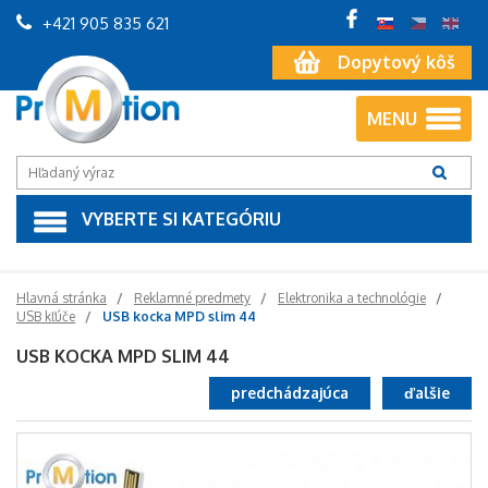
+421 905 835 621
Dopytový kôš
MENU
VYBERTE SI KATEGÓRIU
Hlavná stránka
Reklamné predmety
Elektronika a technológie
USB kľúče
USB kocka MPD slim 44
USB KOCKA MPD SLIM 44
predchádzajúca
ďalšie