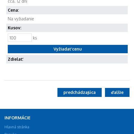
cca. 12 dní
Cena:
Na vyžiadanie
Kusov:
ks
Zdielať:
predchádzajúca
ďalšie
INFORMÁCIE
Hlavná stránka