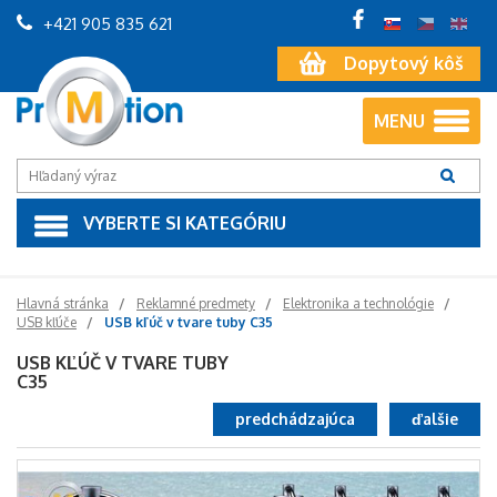
+421 905 835 621
Dopytový kôš
MENU
VYBERTE SI KATEGÓRIU
Hlavná stránka
Reklamné predmety
Elektronika a technológie
USB kľúče
USB kľúč v tvare tuby C35
USB KĽÚČ V TVARE TUBY
C35
predchádzajúca
ďalšie