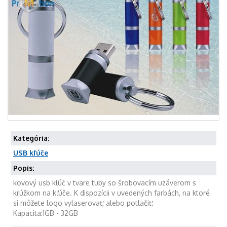
Kategória:
USB kľúče
Popis:
kovový usb kľúč v tvare tuby so šrobovacím uzáverom s
krúžkom na kľúče. K dispozícii v uvedených farbách, na ktoré
si môžete logo vylaserovať, alebo potlačiť.
Kapacita:1GB - 32GB