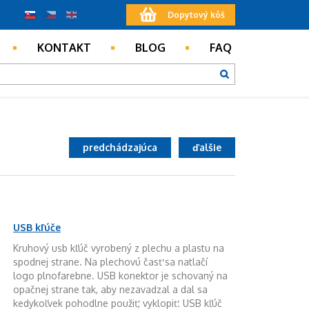
Dopytový kôš
KONTAKT
BLOG
FAQ
predchádzajúca
ďalšie
USB kľúče
Kruhový usb kľúč vyrobený z plechu a plastu na
spodnej strane. Na plechovú časť sa natlačí
logo plnofarebne. USB konektor je schovaný na
opačnej strane tak, aby nezavadzal a dal sa
kedykoľvek pohodlne použiť, vyklopiť. USB kľúč