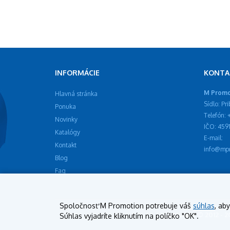
INFORMÁCIE
KONTA
M Promot
Hlavná stránka
Sídlo: Pr
Ponuka
Telefón:
Novinky
IČO: 459
Katalógy
E-mail:
Kontakt
info@mpr
Blog
Faq
Spoločnosť M Promotion potrebuje váš
súhlas
, ab
Copyright © 2012 - 
Súhlas vyjadríte kliknutím na políčko "OK".