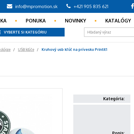
info@mpromotion.sk
+421 905 835 621
NKA
PONUKA
NOVINKY
KATALÓGY
VYBERTE SI KATEGÓRIU
nológie
USB kľúče
Kruhový usb kľúč na prívesku Printit1
Kategória:
Popis: