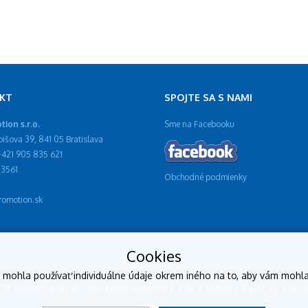
KT
SPOJTE SA S NAMI
ion s.r.o.
Sme na Facebooku
ibišova 39, 841 05 Bratislava
 +421 905 835 621
13561
Obchodné podmienky
omotion.sk
Cookies
y mohla používať individuálne údaje okrem iného na to, aby vám mohl
2018 mpromotion.sk - reklamné predmety, Kód a hosting: BestSite, Des