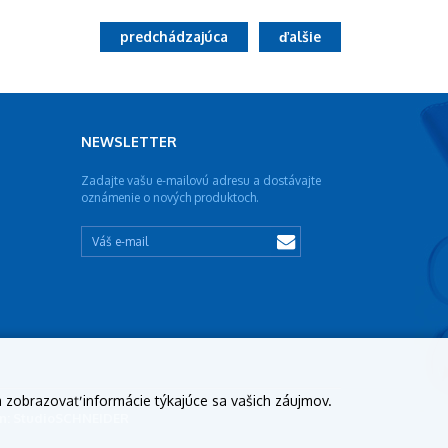
predchádzajúca
ďalšie
NEWSLETTER
Zadajte vašu e-mailovú adresu a dostávajte
oznámenie o nových produktoch.
a zobrazovať informácie týkajúce sa vašich záujmov.
ign: StudioSCHNEIDER