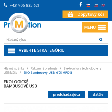
+421 905 835 621
Dopytový kôš
MENU
VYBERTE SI KATEGÓRIU
Hlavná stránka
Reklamné predmety
Elektronika a technológie
USB kľúče
EKO Bambusový USB kľúč MPD13
EKOLOGICKÉ
BAMBUSOVÉ USB
predchádzajúca
ďalšie