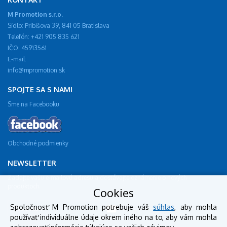
M Promotion s.r.o.
Sídlo: Pribišova 39, 841 05 Bratislava
Telefón: +421 905 835 621
IČO: 45913561
E-mail:
info@mpromotion.sk
SPOJTE SA S NAMI
Sme na Facebooku
Obchodné podmienky
NEWSLETTER
Zadajte vašu e-mailovú adresu a dostávajte oznámenie o nových
produktoch.
Cookies
Spoločnosť M Promotion potrebuje váš
súhlas
, aby mohla
používať individuálne údaje okrem iného na to, aby vám mohla