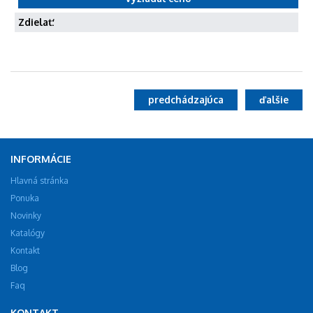
Zdielať:
predchádzajúca
ďalšie
INFORMÁCIE
Hlavná stránka
Ponuka
Novinky
Katalógy
Kontakt
Blog
Faq
KONTAKT