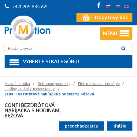
+421 905 835 621
Dopytový kôš
MENU
VYBERTE SI KATEGÓRIU
Hlavná stránka
Reklamné predmety
Elektronika a technológie
Hodiny, hodinky, meteostanice
CONTI bezdrôtová nabíjačka s hodinami, béžová
CONTI BEZDRÔTOVÁ
NABÍJAČKA S HODINAMI,
BÉŽOVÁ
predchádzajúca
ďalšie