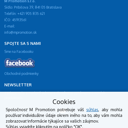
M Promotion s.r.o.
Sídlo: Pribišova 39, 841 05 Bratislava
Telefón: +421 905 835 621
IČO: 45913561
E-mail:
info@mpromotion.sk
SPOJTE SA S NAMI
Sme na Facebooku
Obchodné podmienky
NEWSLETTER
Zadajte vašu e-mailovú adresu a dostávajte oznámenie o nových
produktoch.
Cookies
Spoločnosť M Promotion potrebuje váš
súhlas
, aby mohla
používať individuálne údaje okrem iného na to, aby vám mohla
zobrazovať informácie týkajúce sa vašich záujmov.
Súhlas vyjadríte kliknutím na políčko "OK".