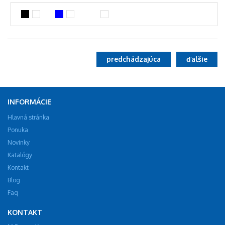
predchádzajúca
ďalšie
INFORMÁCIE
Hlavná stránka
Ponuka
Novinky
Katalógy
Kontakt
Blog
Faq
KONTAKT