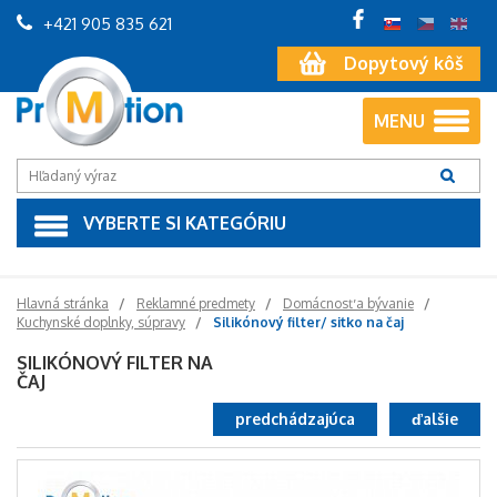
+421 905 835 621
Dopytový kôš
MENU
VYBERTE SI KATEGÓRIU
Hlavná stránka
Reklamné predmety
Domácnosť a bývanie
Kuchynské doplnky, súpravy
Silikónový filter/ sitko na čaj
SILIKÓNOVÝ FILTER NA
ČAJ
predchádzajúca
ďalšie