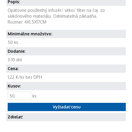
Popis:
Opätovne použiteľný infuzér/ sitko/ filter na čaj zo
silikónového materiálu. Odnímateľná základňa.
Rozmer: 4X1.5X17CM
Minimálne množstvo:
50 ks
Dodanie:
3-10 dní
Cena:
1,22 €/ks bez DPH
Kusov:
ks
Zdielať: