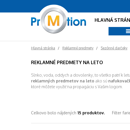
HLAVNÁ STRÁ
Hlavná stránka
Reklamné predmety
Sezónné darčeky
REKLAMNÉ PREDMETY NA LETO
Slnko, voda, oddych a dovolenky, to všetko patrí k le
reklamných predmetov na leto
ako sú
nafukovačk
ktoré môžete využiť na propagáciu s Vašim logom.
Celkovo bolo nájdených
15 produktov.
Filter fari