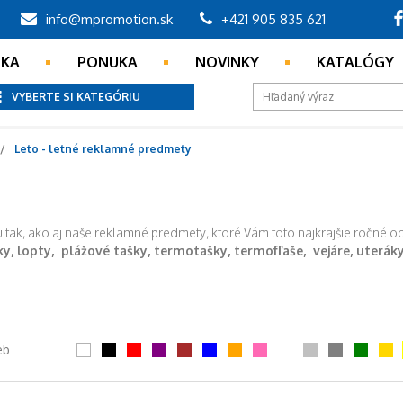
info@mpromotion.sk
+421 905 835 621
NKA
PONUKA
NOVINKY
KATALÓGY
VYBERTE SI KATEGÓRIU
Leto - letné reklamné predmety
tu tak, ako aj naše reklamné predmety, ktoré Vám toto najkrajšie ročné
y, lopty, plážové tašky, termotašky, termofľaše, vejáre, uterák
eb