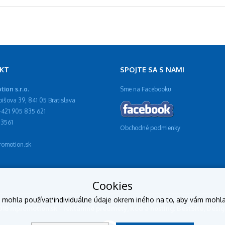
KT
SPOJTE SA S NAMI
ion s.r.o.
Sme na Facebooku
ibišova 39, 841 05 Bratislava
 +421 905 835 621
13561
Obchodné podmienky
omotion.sk
Cookies
y mohla používať individuálne údaje okrem iného na to, aby vám mohl
2018 mpromotion.sk - reklamné predmety, Kód a hosting: BestSite, Des