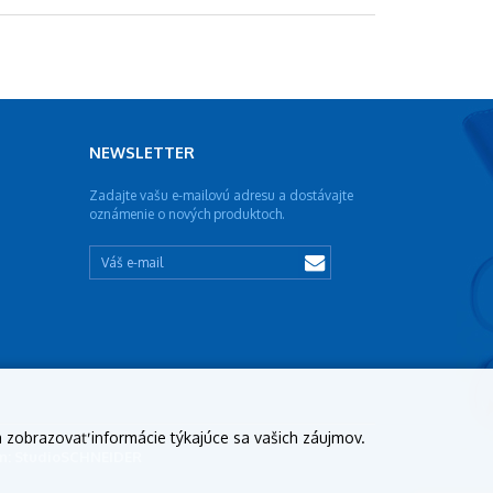
NEWSLETTER
Zadajte vašu e-mailovú adresu a dostávajte
oznámenie o nových produktoch.
a zobrazovať informácie týkajúce sa vašich záujmov.
ign: StudioSCHNEIDER