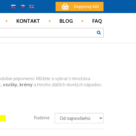
Dopytový kôš
KONTAKT
BLOG
FAQ
 obdobie pripomenú. Môžete si vybrať z množstva
y, osušky, krémy
a mnoho ďalších skvelých nápadov,
Radenie