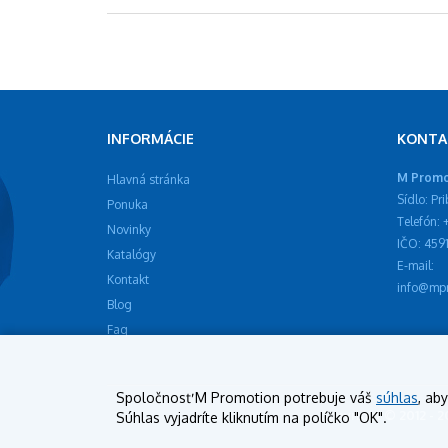
INFORMÁCIE
KONTA
M Promot
Hlavná stránka
Sídlo: Pr
Ponuka
Telefón:
Novinky
IČO: 459
Katalógy
E-mail:
Kontakt
info@mpr
Blog
Faq
Spoločnosť M Promotion potrebuje váš
súhlas
, ab
Copyright © 2012 - 
Súhlas vyjadríte kliknutím na políčko "OK".