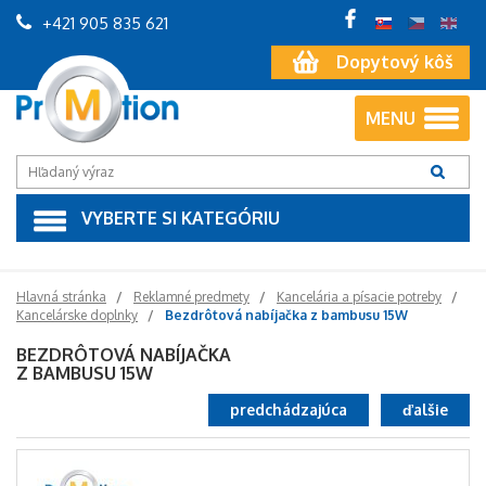
+421 905 835 621
Dopytový kôš
MENU
VYBERTE SI KATEGÓRIU
Hlavná stránka
Reklamné predmety
Kancelária a písacie potreby
Kancelárske doplnky
Bezdrôtová nabíjačka z bambusu 15W
BEZDRÔTOVÁ NABÍJAČKA
Z BAMBUSU 15W
predchádzajúca
ďalšie