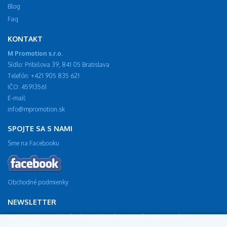
Blog
Faq
KONTAKT
M Promotion s.r.o.
Sídlo: Pribišova 39, 841 05 Bratislava
Telefón: +421 905 835 621
IČO: 45913561
E-mail:
info@mpromotion.sk
SPOJTE SA S NAMI
Sme na Facebooku
Obchodné podmienky
NEWSLETTER
Zadajte vašu e-mailovú adresu a dostávajte oznámenie o nových
produktoch.