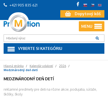
+421 905 835 621
Dopytový kôš
MENU
VYBERTE SI KATEGÓRIU
Hlavná stránka
Kalendár udalostí
2026
Medzinárodný deň detí
MEDZINÁRODNÝ DEŇ DETÍ
reklamné predmety pre deti na rôzne akcie, podujatia, súťaže,
škôlky, školy