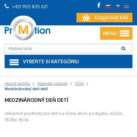
+421 905 835 621
Dopytový kôš
MENU
VYBERTE SI KATEGÓRIU
Hlavná stránka
Kalendár udalostí
2026
Medzinárodný deň detí
MEDZINÁRODNÝ DEŇ DETÍ
reklamné predmety pre deti na rôzne akcie, podujatia, súťaže,
škôlky, školy