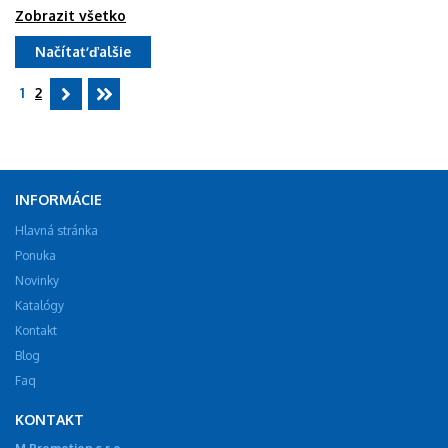
Zobrazit všetko
Načítať ďalšie
1
2
INFORMÁCIE
Hlavná stránka
Ponuka
Novinky
Katalógy
Kontakt
Blog
Faq
KONTAKT