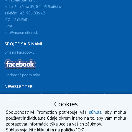
M Promotion s.r.o.
Sídlo: Pribišova 39, 841 05 Bratislava
Telefón: +421 905 835 621
IČO: 45913561
E-mail:
info@mpromotion.sk
SPOJTE SA S NAMI
Sme na Facebooku
Obchodné podmienky
NEWSLETTER
Zadajte vašu e-mailovú adresu a dostávajte oznámenie o nových
produktoch.
Cookies
Spoločnosť M Promotion potrebuje váš
súhlas
, aby mohla
používať individuálne údaje okrem iného na to, aby vám mohla
zobrazovať informácie týkajúce sa vašich záujmov.
Súhlas vyjadríte kliknutím na políčko "OK".