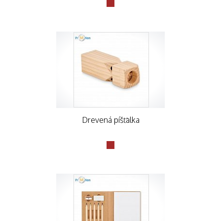
Drevená píšťalka