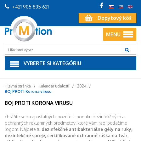
+421 905 835 621
Dopytový kôš
MENU
VYBERTE SI KATEGÓRIU
Hlavná stránka
Kalendár udalostí
2024
BOJ PROTI Korona virusu
BOJ PROTI KORONA VIRUSU
chráňte seba aj ostatných, pozrite si ponuku dezinfekčných a
ochranných reklamných predmetov, ktoré Vám radi potlačíme
logom. Nájdete tu
dezinfekčné antibakteriálne gély na ruky,
dezinfekčné spreje, certifikované ochranné rúška na tvár,