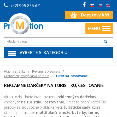
+421 905 835 621
Dopytový kôš
MENU
VYBERTE SI KATEGÓRIU
Hlavná stránka
Reklamné predmety
Cestovanie, voľný čas a náradie
Turistika, cestovanie
REKLAMNÉ DARČEKY NA TURISTIKU, CESTOVANIE
Ak sa rozhodnete investovať do
reklamných darčekov
vhodných
na turistiku, cestovanie
, určite to ocení každý. Do
prírody sa zídu rôzne praktické veci,
turistické sady
, ktoré
obsahujú praktické
multifuknčné nože, baterky, termo