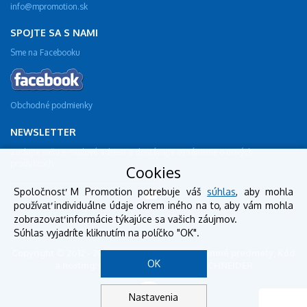
info@mpromotion.sk
SPOJTE SA S NAMI
Sme na Facebooku
Obchodné podmienky
NEWSLETTER
Zadajte vašu e-mailovú adresu a dostávajte oznámenie o nových
produktoch.
Cookies
Spoločnosť M Promotion potrebuje váš
súhlas
, aby mohla
používať individuálne údaje okrem iného na to, aby vám mohla
zobrazovať informácie týkajúce sa vašich záujmov.
Súhlas vyjadríte kliknutím na políčko "OK".
Copyright © 2012 - 2018 mpromotion.sk - reklamné predmety, Kód
OK
a hosting: BestSite, Design: StudioSCHNEIDER
Nastavenia