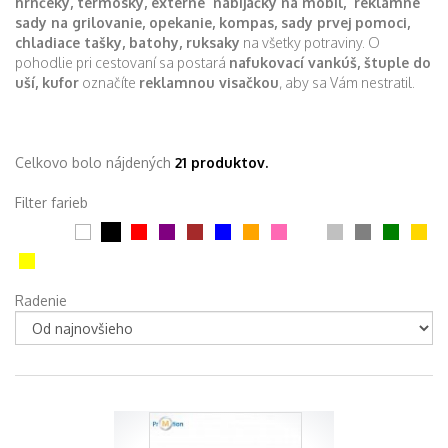
hrnčeky, termosky, externé nabíjačky na mobil, reklamné
sady na grilovanie, opekanie, kompas, sady prvej pomoci,
chladiace tašky, batohy, ruksaky
na všetky potraviny. O
pohodlie pri cestovaní sa postará
nafukovací vankúš, štuple do
uší, kufor
označíte
reklamnou visačkou
, aby sa Vám nestratil.
Celkovo bolo nájdených
21 produktov.
Filter farieb
Radenie