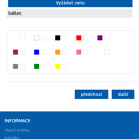
Sdílet:
předchozí
další
INFORMACE
Hlavní stránka
Nabídka