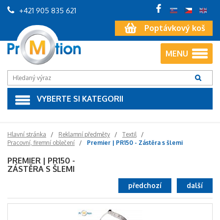
+421 905 835 621
Poptávkový koš
MENU
VYBERTE SI KATEGORII
Hlavní stránka
Reklamní předměty
Textil
Pracovní, firemní oblečení
Premier | PR150 - Zástěra s šlemi
PREMIER | PR150 -
ZÁSTĚRA S ŠLEMI
předchozí
další