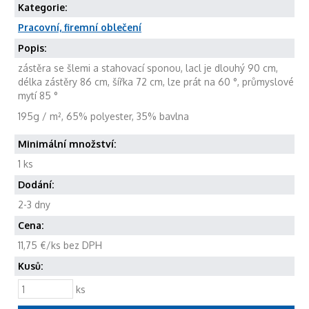
Kategorie:
Pracovní, firemní oblečení
Popis:
zástěra se šlemi a stahovací sponou, lacl je dlouhý 90 cm,
délka zástěry 86 cm, šířka 72 cm, lze prát na 60 °, průmyslové
mytí 85 °
195g / m², 65% polyester, 35% bavlna
Minimální množství:
1 ks
Dodání:
2-3 dny
Cena:
11,75 €/ks bez DPH
Kusů:
ks