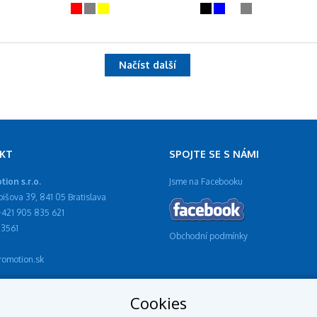
Načíst další
KT
SPOJTE SE S NÁMI
ion s.r.o.
Jsme na Facebooku
ibišova 39, 841 05 Bratislava
 +421 905 835 621
13561
Obchodní podmínky
omotion.sk
Cookies