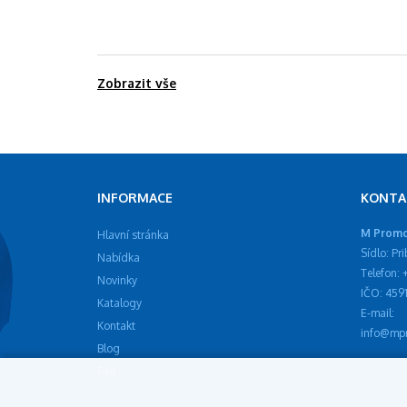
Zobrazit vše
INFORMACE
KONTA
M Promot
Hlavní stránka
Sídlo: Pr
Nabídka
Telefon:
Novinky
IČO: 459
Katalogy
E-mail:
Kontakt
info@mpr
Blog
Faq