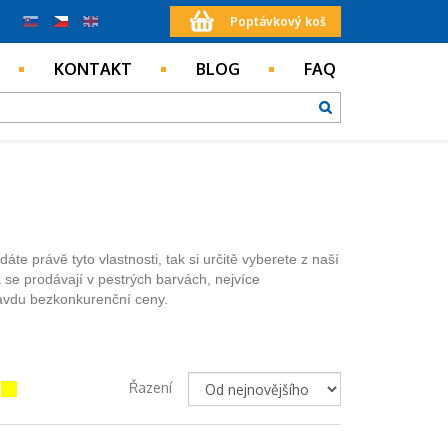
Poptávkový koš
KONTAKT
BLOG
FAQ
áte právě tyto vlastnosti, tak si určitě vyberete z naší
se prodávají v pestrých barvách, nejvíce
ravdu bezkonkurenční ceny.
Řazení