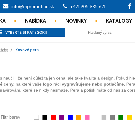
info@mpromotion.sk
+421 905 835 621
KA
NABÍDKA
NOVINKY
KATALOGY
VYBERTE SI KATEGORII
třeby
Kovové pera
 naučili, že není důležitá jen cena, ale také kvalita a design. Pokud hled
é ceny,
na které vaše
logo
rádi
vygravírujeme nebo potlačíme.
Pera 
ravírování, které se nikdy nesmaže. Pera a potisk máte od nás za op
Filtr barev