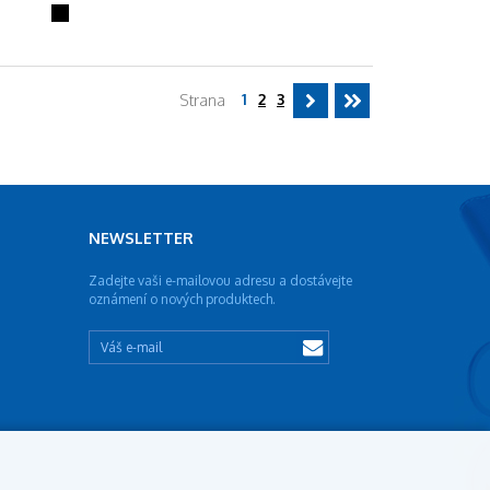
baterkou
1
2
3
Strana
NEWSLETTER
Zadejte vaši e-mailovou adresu a dostávejte
oznámení o nových produktech.