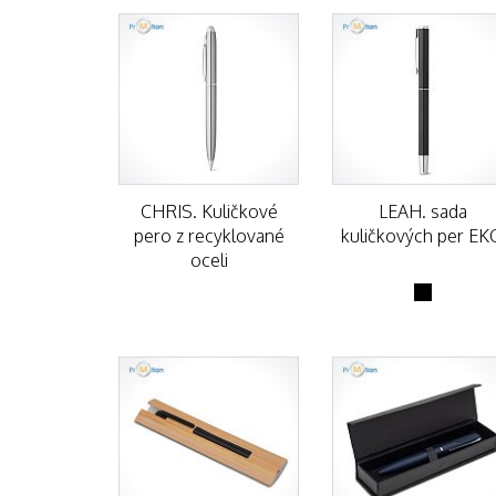
CHRIS. Kuličkové
LEAH. sada
pero z recyklované
kuličkových per EK
oceli