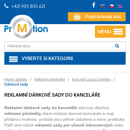
+421 905 835 621
Poptávkový koš
MENU
VYBERTE SI KATEGORII
Hlavní stránka
Reklamní předměty
Kancelář a psací potřeby
Dárkové sady
REKLAMNÍ DÁRKOVÉ SADY DO KANCELÁŘE
Reklamní dárkové sady do kanceláře
zahrnují všechny
reklamní předměty,
které můžete darovat komukoliv a mají
přidanou hodnotu, protože jsou pěkně zabalené a navíc praktické.
Patří sem různé
reklamní sady per včetně inkoustových
nebo