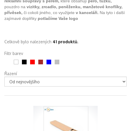
reklamní soupravy s perem,
které obsahují
pero,
tužku,
pouzdro na
vizitky, zrcadlo, peněženku, manžetové knoflíky,
přívěsek,
či cokoli jiného, co využijete
v kanceláři.
Na tyto i další
zajímavé doplňky
potlačíme Vaše logo
Celkově bylo nalezených
41 produktů.
Filtr barev
Řazení