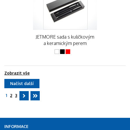
JETMORE sada s kuličkovým
a keramickým perem
Zobrazit vše
Načíst další
1
2
3
INFORMACE