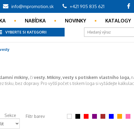
info@mpromotion.sk
+421 905 835 621
KA
NABÍDKA
NOVINKY
KATALOGY
VYBERTE SI KATEGORII
 vesty
klamní mikiny,
či
vesty.
Mikiny,
vesty
s potiskem vlastního loga,
n
z tisku, bez dopravy. Pro vyšší počet s tiskem loga si vyžádejte kalkula
Sekce
Filtr barev