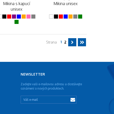
Mikina s kapucí
Mikina unisex
unisex
1
2
Strana
NEWSLETTER
Zadejte vaši e-mailovou adresu a dostávejte
oznámení o nových produktech.