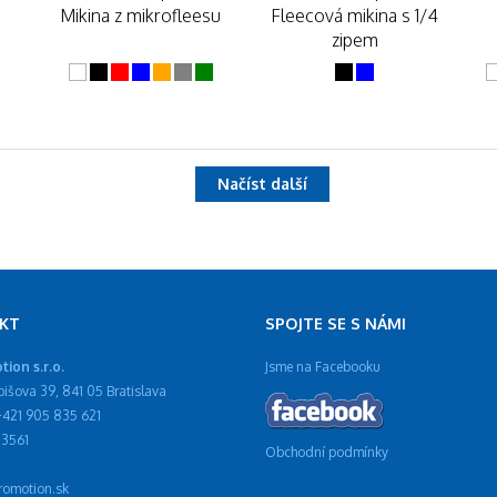
Mikina z mikrofleesu
Fleecová mikina s 1/4
a
zipem
Načíst další
KT
SPOJTE SE S NÁMI
ion s.r.o.
Jsme na Facebooku
ibišova 39, 841 05 Bratislava
 +421 905 835 621
13561
Obchodní podmínky
omotion.sk