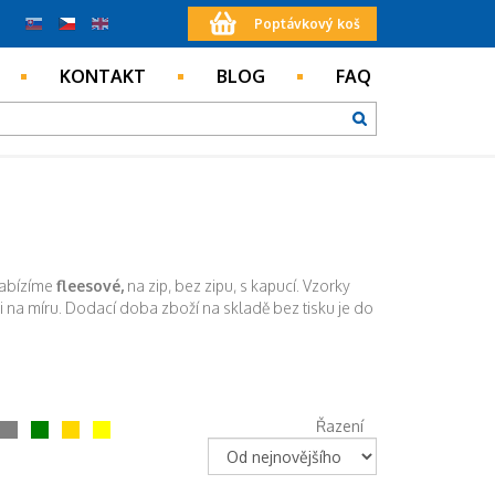
Poptávkový koš
KONTAKT
BLOG
FAQ
abízíme
fleesové,
na zip, bez zipu, s kapucí. Vzorky
ci na míru. Dodací doba zboží na skladě bez tisku je do
Řazení