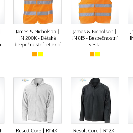
|
James & Nicholson |
James & Nicholson |
J
JN 200K - Dětská
JN 815 - Bezpečnostní
J
a
bezpečnostní reflexní
vesta
vesta
0F
Result Core | R114X -
Result Core | R112X -