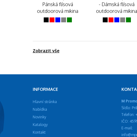
Pánská flísová
- Dámská flísová
outdoorová mikina
outdoorová mikin
Zobrazit vše
INFORMACE
KONTA
M Promot
Hlavní stránka
Sídlo: Pr
Nabídka
Telefon:
Novinky
IČO: 459
Katalogy
E-mail:
Kontakt
info@mpr