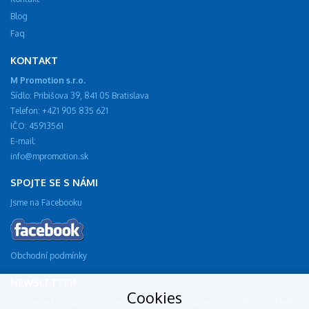
Blog
Faq
KONTAKT
M Promotion s.r.o.
Sídlo: Pribišova 39, 841 05 Bratislava
Telefon: +421 905 835 621
IČO: 45913561
E-mail:
info@mpromotion.sk
SPOJTE SE S NÁMI
Jsme na Facebooku
Obchodní podmínky
NEWSLETTER
Cookies
Zadejte vaši e-mailovou adresu a dostávejte oznámení o nových produktech.