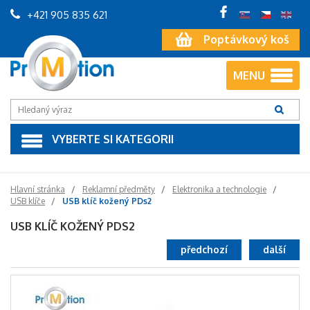
+421 905 835 621
Poptávkový koš
MENU
VYBERTE SI KATEGORII
Hlavní stránka
Reklamní předměty
Elektronika a technologie
USB klíče
USB klíč kožený PDs2
USB KLÍČ KOŽENÝ PDS2
předchozí
další