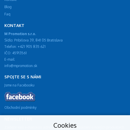
Blog
Faq
KONTAKT
M Promotion s.r.o.
Sídlo: Pribišova 39, 841 05 Bratislava
Telefon: +421 905 835 621
IČO: 45913561
E-mail:
info@mpromotion.sk
SPOJTE SE S NÁMI
Jsme na Facebooku
Obchodní podmínky
NEWSLETTER
Cookies
Zadejte vaši e-mailovou adresu a dostávejte oznámení o nových produktech.