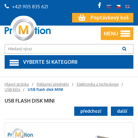
+421 905 835 621
Poptávkový koš
MENU
VYBERTE SI KATEGORII
Hlavní stránka
Reklamní předměty
Elektronika a technologie
USB klíče
USB flash disk MINI
USB FLASH DISK MINI
předchozí
další