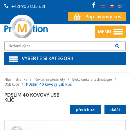
+421 905 835 621
Poptávkový koš
MENU
VYBERTE SI KATEGORII
Hlavní stránka
Reklamní předměty
Elektronika a technologie
USB klíče
PDslim 40 kovový usb klíč
PDSLIM 40 KOVOVÝ USB
KLÍČ
předchozí
další