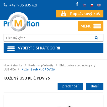
+421 905 835 621
Poptávkový koš
MENU
VYBERTE SI KATEGORII
Hlavní stránka
Reklamní předměty
Elektronika a technologie
USB klíče
Kožený usb klíč PDV 26
KOŽENÝ USB KLÍČ PDV 26
předchozí
další