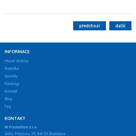
předchozí
další
INFORMACE
Hlavní stránka
Nabídka
Novinky
Katalogy
Kontakt
Blog
Faq
KONTAKT
M Promotion s.r.o.
Sídlo: Pribišova 39, 841 05 Bratislava