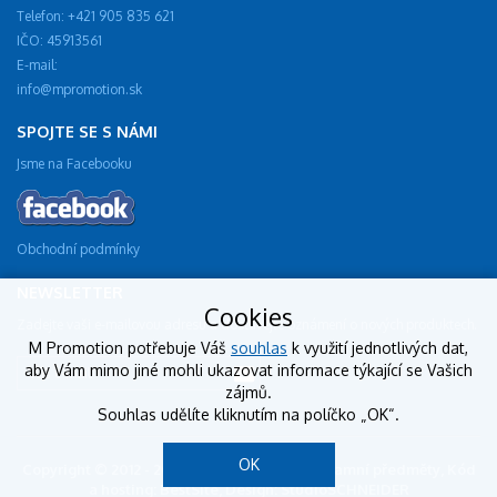
Telefon: +421 905 835 621
IČO: 45913561
E-mail:
info@mpromotion.sk
SPOJTE SE S NÁMI
Jsme na Facebooku
Obchodní podmínky
NEWSLETTER
Cookies
Zadejte vaši e-mailovou adresu a dostávejte oznámení o nových produktech.
M Promotion potřebuje Váš
souhlas
k využití jednotlivých dat,
aby Vám mimo jiné mohli ukazovat informace týkající se Vašich
zájmů.
Souhlas udělíte kliknutím na políčko „OK“.
OK
Copyright © 2012 - 2018 mpromotion.sk - reklamní předměty, Kód
a hosting: BestSite, Design: StudioSCHNEIDER