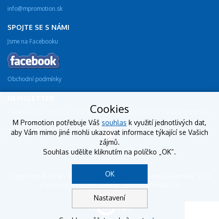
info@mpromotion.sk
SPOJTE SE S NÁMI
Jsme na Facebooku
Obchodní podmínky
NEWSLETTER
Cookies
Zadejte vaši e-mailovou adresu a dostávejte oznámení o nových produktech.
M Promotion potřebuje Váš
souhlas
k využití jednotlivých dat,
aby Vám mimo jiné mohli ukazovat informace týkající se Vašich
zájmů.
Souhlas udělíte kliknutím na políčko „OK“.
OK
Copyright © 2012 - 2018 mpromotion.sk - reklamní předměty, Kód
a hosting: BestSite, Design: StudioSCHNEIDER
Nastavení