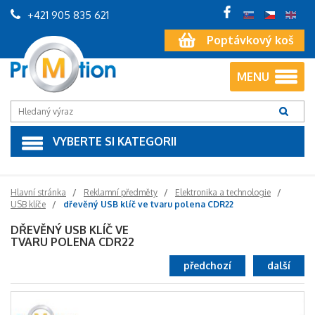
+421 905 835 621
Poptávkový koš
MENU
VYBERTE SI KATEGORII
Hlavní stránka
Reklamní předměty
Elektronika a technologie
USB klíče
dřevěný USB klíč ve tvaru polena CDR22
DŘEVĚNÝ USB KLÍČ VE
TVARU POLENA CDR22
předchozí
další