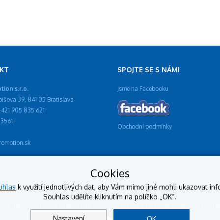
KT
SPOJTE SE S NÁMI
ion s.r.o.
Jsme na Facebooku
ibišova 39, 841 05 Bratislava
 +421 905 835 621
13561
Obchodní podmínky
omotion.sk
Cookies
uhlas
k využití jednotlivých dat, aby Vám mimo jiné mohli ukazovat inf
Souhlas udělíte kliknutím na políčko „OK“.
2018 mpromotion.sk - reklamní předměty, Kód a hosting: BestSite, Des
Nastavení
OK