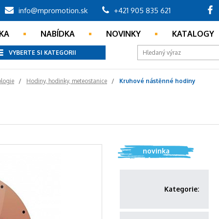
info@mpromotion.sk
+421 905 835 621
KA
NABÍDKA
NOVINKY
KATALOGY
VYBERTE SI KATEGORII
ologie
Hodiny, hodinky, meteostanice
Kruhové nástěnné hodiny
novinka
Kategorie: