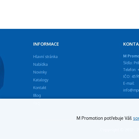
INFORMACE
KONTA
M Promot
Hlavní stránka
Sídlo: Pr
Nabídka
Telefon:
Novinky
IČO: 459
Katalogy
E-mail:
Kontakt
info@mpr
Blog
Faq
M Promotion potřebuje Váš
so
Copyright © 2012 - 