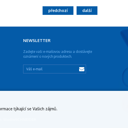
předchozí
další
NEWSLETTER
Zadejte vaši e-mailovou adresu a dostávejte
oznámení o nových produktech.
ormace týkající se Vašich zájmů.
ign: StudioSCHNEIDER