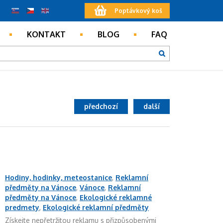
Poptávkový koš
KONTAKT
BLOG
FAQ
předchozí
další
Hodiny, hodinky, meteostanice
,
Reklamní
předměty na Vánoce
,
Vánoce
,
Reklamní
předměty na Vánoce
,
Ekologické reklamné
predmety
,
Ekologické reklamní předměty
Získejte nepřetržitou reklamu s přizpůsobenými