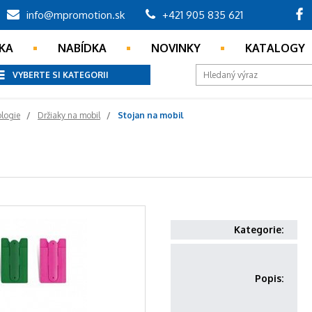
info@mpromotion.sk
+421 905 835 621
KA
NABÍDKA
NOVINKY
KATALOGY
VYBERTE SI KATEGORII
ologie
Držiaky na mobil
Stojan na mobil
Kategorie:
Popis: