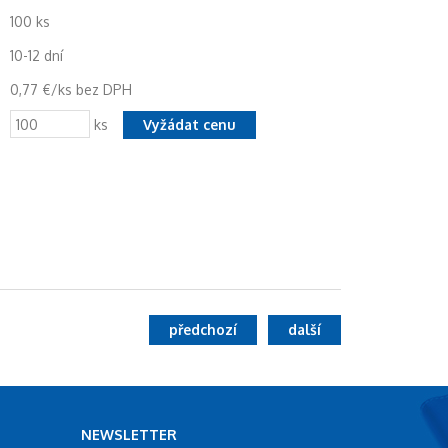
100 ks
10-12 dní
0,77 €/ks bez DPH
ks
předchozí
další
NEWSLETTER