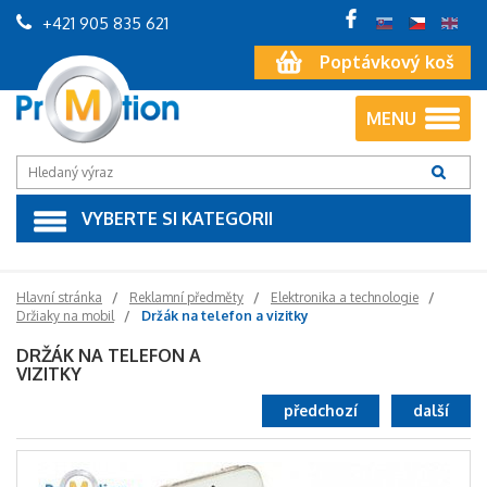
+421 905 835 621
Poptávkový koš
MENU
VYBERTE SI KATEGORII
Hlavní stránka
Reklamní předměty
Elektronika a technologie
Držiaky na mobil
Držák na telefon a vizitky
DRŽÁK NA TELEFON A
VIZITKY
předchozí
další