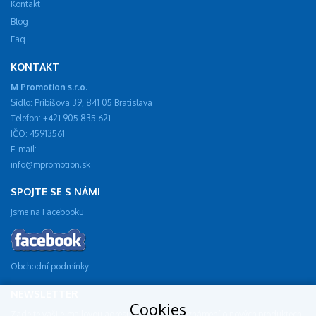
Kontakt
Blog
Faq
KONTAKT
M Promotion s.r.o.
Sídlo: Pribišova 39, 841 05 Bratislava
Telefon: +421 905 835 621
IČO: 45913561
E-mail:
info@mpromotion.sk
SPOJTE SE S NÁMI
Jsme na Facebooku
Obchodní podmínky
NEWSLETTER
Cookies
Zadejte vaši e-mailovou adresu a dostávejte oznámení o nových produktech.