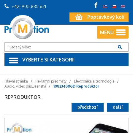
+421 905 835 621
Poptávkový koš
MENU
VYBERTE SI KATEGORII
Hlavní stránka
Reklamní předměty
Elektronika a technologie
Audio, video příslušenství
10823400GD Reproduktor
REPRODUKTOR
předchozí
další