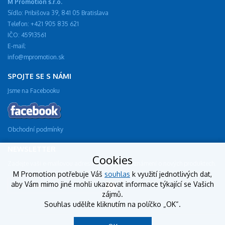
M Promotion s.r.o.
Sídlo: Pribišova 39, 841 05 Bratislava
Telefon: +421 905 835 621
IČO: 45913561
E-mail:
info@mpromotion.sk
SPOJTE SE S NÁMI
Jsme na Facebooku
Obchodní podmínky
NEWSLETTER
Cookies
Zadejte vaši e-mailovou adresu a dostávejte oznámení o nových produktech.
M Promotion potřebuje Váš
souhlas
k využití jednotlivých dat,
aby Vám mimo jiné mohli ukazovat informace týkající se Vašich
zájmů.
Souhlas udělíte kliknutím na políčko „OK“.