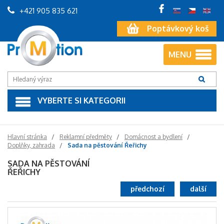
+421 905 835 621
Poptávkový koš
MENU
VYBERTE SI KATEGORII
Hlavní stránka
Reklamní předměty
Domácnost a bydlení
Doplňky, zahrada
Sada na pěstování Řeřichy
SADA NA PĚSTOVÁNÍ
ŘEŘICHY
předchozí
další