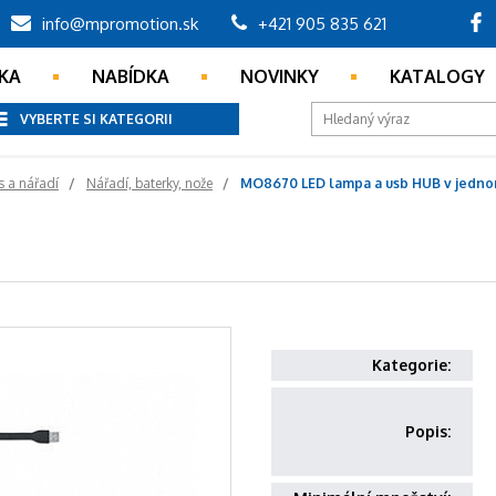
info@mpromotion.sk
+421 905 835 621
KA
NABÍDKA
NOVINKY
KATALOGY
VYBERTE SI KATEGORII
s a nářadí
Nářadí, baterky, nože
MO8670 LED lampa a usb HUB v jedn
Kategorie:
Popis: