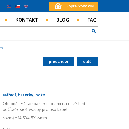
Poptávkový koš
KONTAKT
BLOG
FAQ
om
předchozí
další
Nářadí, baterky, nože
Ohebná LED lampa s 5 diodami na osvětlení
počítače se 4 vstupy pro usb kabel.
rozměr: 14,5X4,5X1,6mm