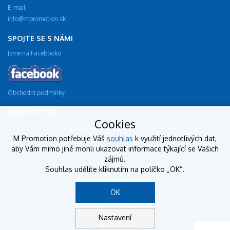
E-mail:
info@mpromotion.sk
SPOJTE SE S NÁMI
Jsme na Facebooku
Obchodní podmínky
NEWSLETTER
Cookies
Zadejte vaši e-mailovou adresu a dostávejte oznámení o nových produktech.
M Promotion potřebuje Váš
souhlas
k využití jednotlivých dat,
aby Vám mimo jiné mohli ukazovat informace týkající se Vašich
zájmů.
Souhlas udělíte kliknutím na políčko „OK“.
OK
Copyright © 2012 - 2018 mpromotion.sk - reklamní předměty, Kód
a hosting: BestSite, Design: StudioSCHNEIDER
Nastavení