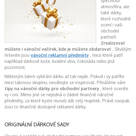
specifická
atmosféra, ale
také dárky,
které rozhodně
ocení i vaši
obchodní
partneři.
Zrealizovat
můžete i vánoční večírek, kde je můžete obdarovat
. Skvělým
řešením jsou
vánoční reklamní předměty
, mezi které patří
například dárkové koše, kvalitní víno, čokoláda nebo jiná
pozornost.
Některým lidem vybírání dárku až tak nejde. Pokud i vy patříte
mezi takovou skupinu, neváhejte se inspirovat. Přinášíme vám
tipy na vánoční dárky pro obchodní partnery
, které oceníte
vy i oni. Mimo jiné se nejedná o žádné finančně náročné
předměty, za které byste museli dát celý majetek. Právě naopak.
Jsou to finančně dostupné reklamní dárky.
ORIGINÁLNÍ DÁRKOVÉ SADY