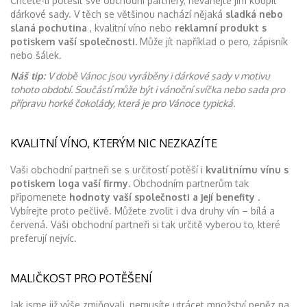
Chcete-li potěšit své obchodní partnery, neváhejte jim koupit
dárkové sady. V těch se většinou nachází nějaká
sladká nebo
slaná pochutina
, kvalitní víno nebo
reklamní produkt s
potiskem vaší společnosti.
Může jít například o pero, zápisník
nebo šálek.
Náš tip:
V době Vánoc jsou vyráběny i dárkové sady v motivu
tohoto období. Součástí může být i vánoční svíčka nebo sada pro
přípravu horké čokolády, která je pro Vánoce typická.
KVALITNÍ VÍNO, KTERÝM NIC NEZKAZÍTE
Vaši obchodní partneři se s určitostí potěší i
kvalitnímu vínu s
potiskem loga vaší firmy.
Obchodním partnerům tak
připomenete
hodnoty vaší společnosti a její benefity
.
Vybírejte proto pečlivě. Můžete zvolit i dva druhy vín – bílá a
červená. Vaši obchodní partneři si tak určitě vyberou to, které
preferují nejvíc.
MALIČKOST PRO POTĚŠENÍ
Jak jsme již výše zmiňovali, nemusíte utrácet množství peněz na