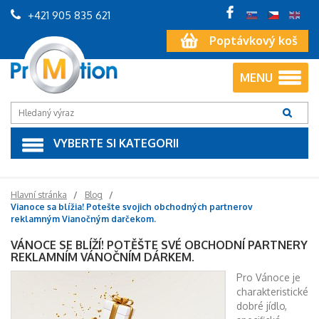
+421 905 835 621
Poptávkový koš
MENU
VYBERTE SI KATEGORII
Hlavní stránka
Blog
Vianoce sa blížia! Potešte svojich obchodných partnerov
reklamným Vianočným darčekom.
VÁNOCE SE BLÍŽÍ! POTĚŠTE SVÉ OBCHODNÍ PARTNERY
REKLAMNÍM VÁNOČNÍM DÁRKEM.
Pro Vánoce je
charakteristické
dobré jídlo,