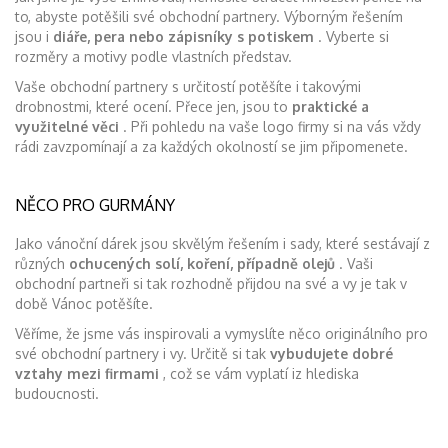
to, abyste potěšili své obchodní partnery. Výborným řešením
jsou i
diáře, pera nebo zápisníky s potiskem
. Vyberte si
rozměry a motivy podle vlastních představ.
Vaše obchodní partnery s určitostí potěšíte i takovými
drobnostmi, které ocení. Přece jen, jsou to
praktické a
využitelné věci
. Při pohledu na vaše logo firmy si na vás vždy
rádi zavzpomínají a za každých okolností se jim připomenete.
NĚCO PRO GURMÁNY
Jako vánoční dárek jsou skvělým řešením i sady, které sestávají z
různých
ochucených solí, koření, případně olejů
. Vaši
obchodní partneři si tak rozhodně přijdou na své a vy je tak v
době Vánoc potěšíte.
Věříme, že jsme vás inspirovali a vymyslíte něco originálního pro
své obchodní partnery i vy. Určitě si tak
vybudujete dobré
vztahy mezi firmami
, což se vám vyplatí iz hlediska
budoucnosti.