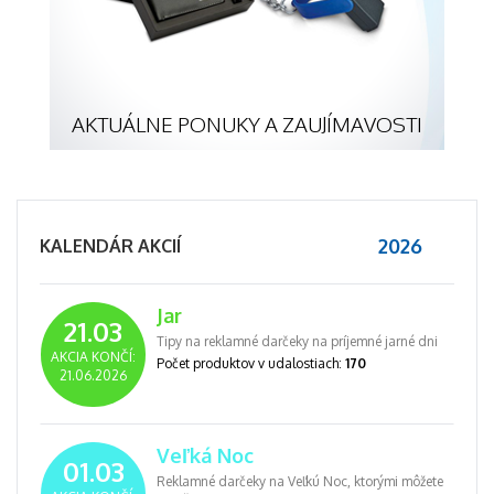
AKTUÁLNE PONUKY A ZAUJÍMAVOSTI
2026
KALENDÁR AKCIÍ
Jar
21.03
Tipy na reklamné darčeky na príjemné jarné dni
AKCIA KONČÍ:
Počet produktov v udalostiach:
170
21.06.2026
Veľká Noc
01.03
Reklamné darčeky na Veľkú Noc, ktorými môžete