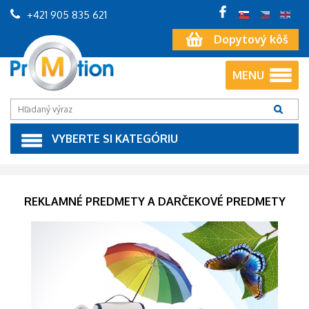
+421 905 835 621
Dopytový kôš
MENU
VYBERTE SI KATEGÓRIU
REKLAMNÉ PREDMETY A DARČEKOVÉ PREDMETY