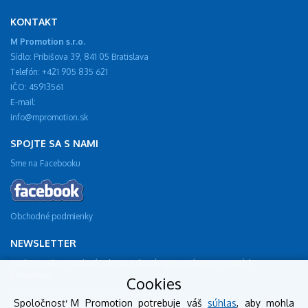
KONTAKT
M Promotion s.r.o.
Sídlo: Pribišova 39, 841 05 Bratislava
Telefón: +421 905 835 621
IČO: 45913561
E-mail:
info@mpromotion.sk
SPOJTE SA S NAMI
Sme na Facebooku
Obchodné podmienky
NEWSLETTER
Zadajte vašu e-mailovú adresu a dostávajte oznámenie o nových
produktoch.
Cookies
Spoločnosť M Promotion potrebuje váš
súhlas
, aby mohla