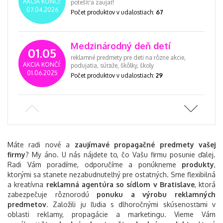
AKCIA KONČÍ:
potešiť a zaujať!
07.04.2026
Počet produktov v udalostiach:
67
Medzinárodný deň detí
01.05
reklamné predmety pre deti na rôzne akcie,
AKCIA KONČÍ:
podujatia, súťaže, škôlky, školy
01.06.2025
Počet produktov v udalostiach:
29
Leto
21.06
Osviežte sa s reklamnými darčekmi na leto a
AKCIA KONČÍ:
pozrite si náš výber pre Vás!
23.09.2026
Počet produktov v udalostiach:
311
Máte radi nové a
zaujímavé propagačné predmety vašej
firmy
? My áno. U nás nájdete to, čo Vašu firmu posunie ďalej.
Radi Vám poradíme, odporučíme a ponúkneme
produkty
,
Jeseň
ktorými sa stanete nezabudnuteľný pre ostatných. Sme flexibilná
01.09
a kreatívna
reklamná agentúra so sídlom v Bratislave
Reklamné predmety na Jeseň a chladné sychravé
, ktorá
AKCIA KONČÍ:
dni, pozrite si náš výber, ktoré produkty Vám
zabezpečuje rôznorodú
ponuku a výrobu reklamných
21.12.2025
odporúčame!
predmetov
. Založili ju ľudia s dlhoročnými skúsenosťami v
Počet produktov v udalostiach:
216
oblasti reklamy, propagácie a marketingu. Vieme Vám