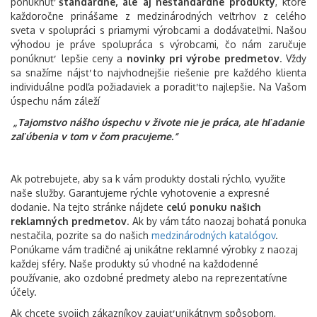
ponúknuť
štandardné, ale aj neštandardné produkty
, ktoré
každoročne prinášame z medzinárodných veľtrhov z celého
Zima
21.12
sveta v spolupráci s priamymi výrobcami a dodávateľmi. Našou
Hľadáte reklamné predmety na Zimu? Pozrite si
výhodou je práve spolupráca s výrobcami, čo nám zaručuje
AKCIA KONČÍ:
náš výber odporúčaných reklamných predmetov
21.03.2026
ponúknuť lepšie ceny a
novinky pri výrobe predmetov
. Vždy
Počet produktov v udalostiach:
148
sa snažíme nájsť to najvhodnejšie riešenie pre každého klienta
individuálne podľa požiadaviek a poradiť to najlepšie. Na Vašom
úspechu nám záleží
Vianoce
01.12
„Tajomstvo nášho úspechu v živote nie je práca, ale hľadanie
Vianočné darčekové predmety
AKCIA KONČÍ:
zaľúbenia v tom v čom pracujeme.“
Vianočné firemné večierky sú už čoskoro tu, je
31.12.2025
načase sa na ne dôkladne pripraviť.
Čím
potešíte svojich spolupracovníkov,
Počet produktov v udalostiach:
414
zamestnancov alebo klientov a dáte im
Ak potrebujete, aby sa k vám produkty dostali rýchlo, využite
najavo, že si ich prácu vážite?
Niekto to vybaví
naše služby. Garantujeme rýchle vyhotovenie a expresné
veľmi jednoducho darčekovou poukážkou alebo
venuje svojim kolegom o jeden vianočný úsmev
dodanie. Na tejto stránke nájdete
celú ponuku našich
naviac. Je však v našej povahe, že vždy čakáme
reklamných predmetov
. Ak by vám táto naozaj bohatá ponuka
čosi viac – viac
originality či osobného
nestačila, pozrite sa do našich
medzinárodných katalógov
.
prístupu
. Preto vám ponúkame
unikátne
Ponúkame vám tradičné aj unikátne reklamné výrobky z naozaj
darčekové predmety
, ktoré sú vhodným
darčekom na Vianoce –
hrnčeky, darčekové
každej sféry. Naše produkty sú vhodné na každodenné
sady, sladkosti a zimné oblečenie
. Vyberte si
používanie, ako ozdobné predmety alebo na reprezentatívne
z našej ponuky ešte dnes, aby ste stihli mať
účely.
objednávku doma ešte pred sviatkami.
Ak chcete svojich zákazníkov zaujať unikátnym spôsobom,